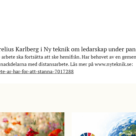
trelius Karlberg i Ny teknik om ledarskap under pa
ge arbete ska fortsätta att ske hemifrån. Har behovet av en gem
ch nackdelarna med distansarbete. Läs mer på www.nyteknik.se:
ete-ar-har-for-att-stanna-7017288