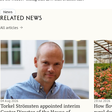
News
Related news
All articles
04 Aug 2026
28 Jul 2026
Torkel Strömsten appointed interim
How flo
Center Director of the House of
rural d