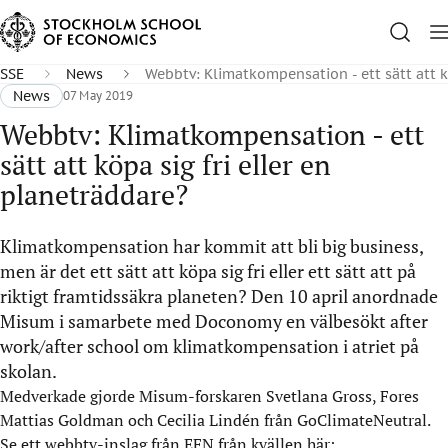
SSE
News
Webbtv: Klimatkompensation - ett sätt att kö
News
07 May 2019
Webbtv: Klimatkompensation - ett
sätt att köpa sig fri eller en
planeträddare?
Klimatkompensation har kommit att bli big business,
men är det ett sätt att köpa sig fri eller ett sätt att på
riktigt framtidssäkra planeten? Den 10 april anordnade
Misum i samarbete med Doconomy en välbesökt after
work/after school om klimatkompensation i atriet på
skolan.
Medverkade gjorde Misum-forskaren Svetlana Gross, Fores
Mattias Goldman och Cecilia Lindén från GoClimateNeutral.
Se ett webbtv-inslag från EFN från kvällen här: