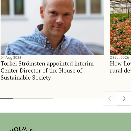
04 Aug 2026
28 Jul 2026
Torkel Strömsten appointed interim
How flo
Center Director of the House of
rural d
Sustainable Society