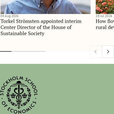
04 Aug 2026
28 Jul 2026
Torkel Strömsten appointed interim
How flo
Center Director of the House of
rural d
Sustainable Society