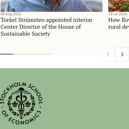
04 Aug 2026
28 Jul 2026
Torkel Strömsten appointed interim
How flo
Center Director of the House of
rural d
Sustainable Society