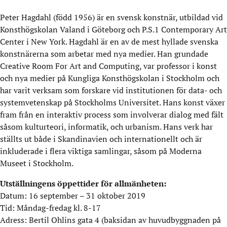
Peter Hagdahl (född 1956) är en svensk konstnär, utbildad vid
Konsthögskolan Valand i Göteborg och P.S.1 Contemporary Art
Center i New York. Hagdahl är en av de mest hyllade svenska
konstnärerna som arbetar med nya medier. Han grundade
Creative Room For Art and Computing, var professor i konst
och nya medier på Kungliga Konsthögskolan i Stockholm och
har varit verksam som forskare vid institutionen för data- och
systemvetenskap på Stockholms Universitet. Hans konst växer
fram från en interaktiv process som involverar dialog med fält
såsom kulturteori, informatik, och urbanism. Hans verk har
ställts ut både i Skandinavien och internationellt och är
inkluderade i flera viktiga samlingar, såsom på Moderna
Museet i Stockholm.
Utställningens öppettider för allmänheten:
Datum: 16 september – 31 oktober 2019
Tid: Måndag-fredag kl. 8-17
Adress: Bertil Ohlins gata 4 (baksidan av huvudbyggnaden på