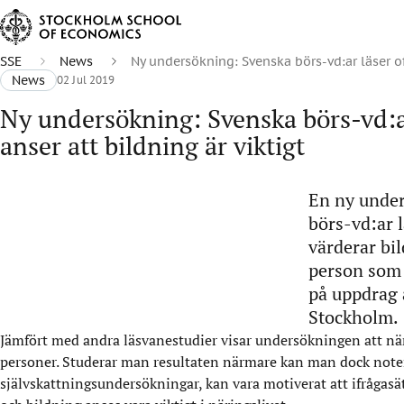
SSE
News
Ny undersökning: Svenska börs-vd:ar läser of
News
02 Jul 2019
Ny undersökning: Svenska börs-vd:a
anser att bildning är viktigt
En ny under
börs-vd:ar 
värderar bil
person som 
på uppdrag 
Stockholm.
Jämfört med andra läsvanestudier visar undersökningen att när
personer. Studerar man resultaten närmare kan man dock notera
självskattningsundersökningar, kan vara motiverat att ifrågas