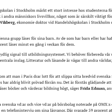
gskolan i Stockholm märkt ett stort intresse hos studenterna fö
k i andra människors livsvillkor, något som är särskilt viktigt f
 Wikberg
, ekonomie doktor vid Handelshögskolan i Stockholm 
 denna grupp läser för sina barn. Av de som har barn eller har h
ocent läser minst en gång i veckan för dem.
 tydlig signal till utbildningssystemet. Vi behöver förbereda vår
entrala inslag. Litteratur och läsande är vägar till andra världar
om att man i Paris drar lott för att slippa sitta bredvid svenska
 har aldrig blivit prövad förrän nu. Det är förstås glädjande att
läser böcker och värderar bildning högt, säger
Frida Edman
, an
 svenska vd:ar och vice vd:ar på börsbolag noterade på OMX:s 
en telefonintervju om sina läsvanor. Där svarade 59 procent att