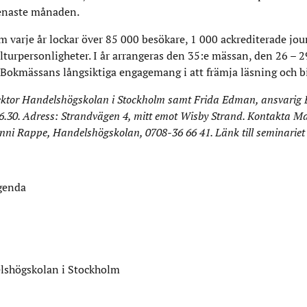
senaste månaden.
arje år lockar över 85 000 besökare, 1 000 ackrediterade jour
lturpersonligheter. I år arrangeras den 35:e mässan, den 26 – 
 Bokmässans långsiktiga engagemang i att främja läsning och b
ektor Handelshögskolan i Stockholm samt
Frida Edman, ansvarig
 16.30. Adress: Strandvägen 4, mitt emot Wisby Strand. Kontakta M
inni Rappe, Handelshögskolan, 0708-36 66 41. Länk till seminarie
Agenda
lshögskolan i Stockholm