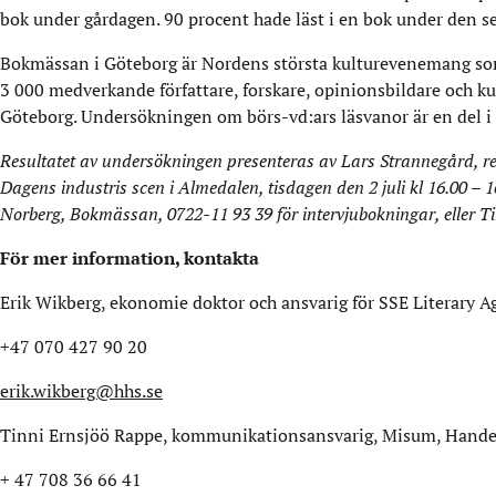
bok under gårdagen. 90 procent hade läst i en bok under den 
Bokmässan i Göteborg är Nordens största kulturevenemang som v
3 000 medverkande författare, forskare, opinionsbildare och ku
Göteborg. Undersökningen om börs-vd:ars läsvanor är en del i
Resultatet av undersökningen presenteras av
Lars Strannegård, r
Dagens industris scen i Almedalen, tisdagen den 2 juli kl 16.00 –
Norberg, Bokmässan, 0722-11 93 39 för intervjubokningar, eller T
För mer information, kontakta
Erik Wikberg, ekonomie doktor och ansvarig för SSE Literary 
+47 070 427 90 20
erik.wikberg@hhs.se
Tinni Ernsjöö Rappe, kommunikationsansvarig, Misum, Hande
+ 47 708 36 66 41