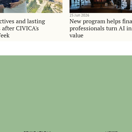
25 Jun 2026
tives and lasting
New program helps fina
 after CIVICA's
professionals turn AI i
Week
value