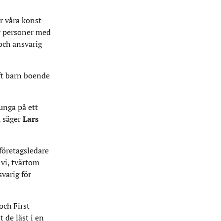
r våra konst-
ör personer med
och ansvarig
aft barn boende
 unga på ett
, säger
Lars
 företagsledare
 vi, tvärtom
svarig för
och First
 de läst i en