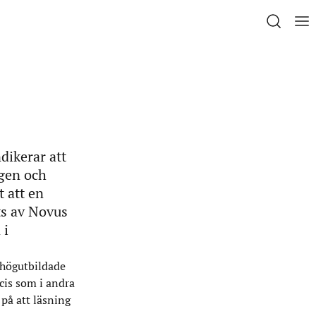
dikerar att
ngen och
t att en
ts av Novus
 i
 högutbildade
cis som i andra
på att läsning