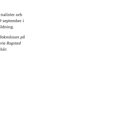
nalister och
29 september i
ildning.
 Bokmässan på
aria Rogstad
t
här
.