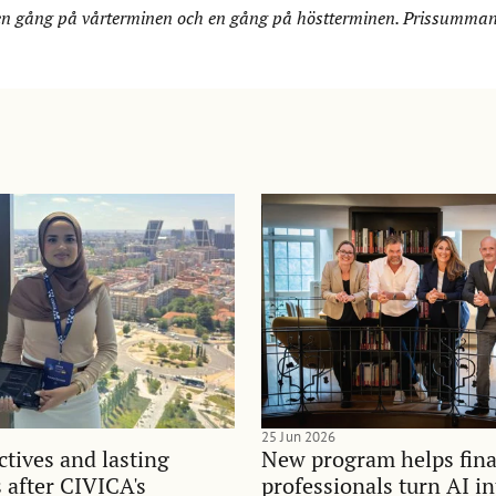
en gång på vårterminen och en gång på höstterminen. Prissumman 
25 Jun 2026
tives and lasting
New program helps fina
 after CIVICA's
professionals turn AI i