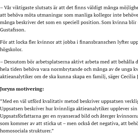
– Vår viktigaste slutsats är att det finns väldigt många möjl
att behöva möta utmaningar som manliga kollegor inte behöver. 
många beskriver det som en speciell position. Som kvinna blir 
Gustafsson.
För att locka fler kvinnor att jobba i finansbranschen lyfter up
högskolor.
– Dessutom bör arbetsplatserna aktivt arbeta med att behålla d
hela tiden behöva vara normbrytande och många av de unga kvin
aktieanalytiker om de ska kunna skapa en familj, säger Cecilia 
Juryns motivering:
”Med en väl utförd kvalitativ metod beskriver uppsatsen verk
Uppsatsen beskriver hur kvinnliga aktieanalytiker upplever sin
Uppsatsförfattarna ger en nyanserad bild och återger kvinnorna
som kommer av att sticka ut – men också det negativa, att behöva
homosociala strukturer.”