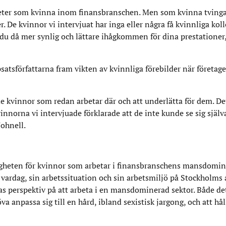
igheter som kvinna inom finansbranschen. Men som kvinna tving
De kvinnor vi intervjuat har inga eller några få kvinnliga kol
du då mer synlig och lättare ihågkommen för dina prestationer, 
psatsförfattarna fram vikten av kvinnliga förebilder när företag
e kvinnor som redan arbetar där och att underlätta för dem. Det
norna vi intervjuade förklarade att de inte kunde se sig själv
Johnell.
ligheten för kvinnor som arbetar i finansbranschens mansdomin
 vardag, sin arbetssituation och sin arbetsmiljö på Stockholms
s perspektiv på att arbeta i en mansdominerad sektor. Både det
 anpassa sig till en hård, ibland sexistisk jargong, och att hål