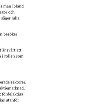
as man ibland
legor och
säger Julia
en besöker
 är svårt att
a i rollen som
erade sektorer.
 aktiemarknad.
 fördelaktiga
las utanför