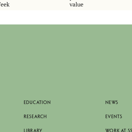
Week
value
EDUCATION
NEWS
RESEARCH
EVENTS
LIBRARY
WORK AT S