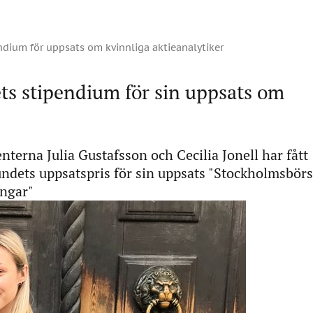
ndium för uppsats om kvinnliga aktieanalytiker
ts stipendium för sin uppsats om
terna Julia Gustafsson och Cecilia Jonell har fått
ndets uppsatspris för sin uppsats "Stockholmsbör
ingar"