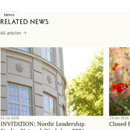
News
Related news
All articles
01 Jul 2026
29 Jun 2026
INVITATION: Nordic Leadership
Closed 