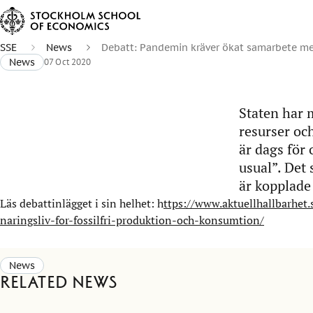
SSE
News
Debatt: Pandemin kräver ökat samarbete mell
News
07 Oct 2020
Staten har 
resurser och
är dags för 
usual”. Det
är kopplade
Läs debattinlägget i sin helhet: h
ttps://www.aktuellhallbarhet
naringsliv-for-fossilfri-produktion-och-konsumtion/
News
Related news