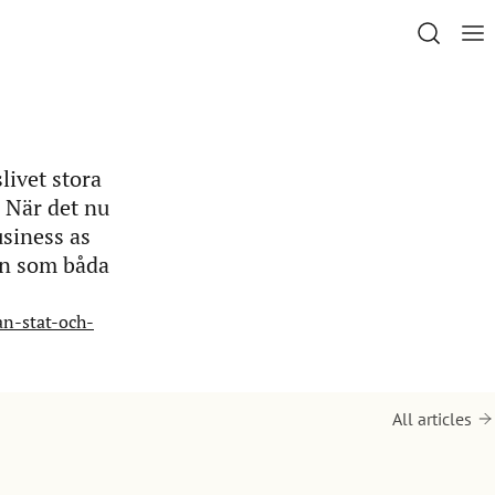
livet stora
. När det nu
usiness as
on som båda
an-stat-och-
All articles