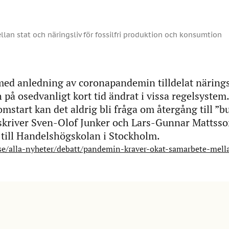
an stat och näringsliv för fossilfri produktion och konsumtion
med anledning av coronapandemin tilldelat närings
 på osedvanligt kort tid ändrat i vissa regelsystem
omstart kan det aldrig bli fråga om återgång till ”b
 skriver Sven-Olof Junker och Lars-Gunnar Mattss
 till Handelshögskolan i Stockholm.
.se/alla-nyheter/debatt/pandemin-kraver-okat-samarbete-mell