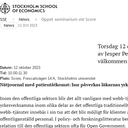
SSE
News
Öppet seminarium vid Score
News
11 Oct 2023
Torsdag 12 
av Jesper P
välkommen
Datum:
12 oktober 2023
Tid:
10.00-11.30
Plats:
Score, Frescativägen 14 A, Stockholms universitet
Nätjournal med patientåtkomst: hur påverkas läkarnas yrke
Inom den offentliga sektorn blir det allt vanligare med webb-t
yrkesverksamma inom olika delar av det offentliga traditionellt
webb-tjänster innebär i sin tur att det blir möjligt för klient
offentliganställd personal. I policy- och forskningslitteratur
relation till den offentliga sektorn ofta för Open Government.