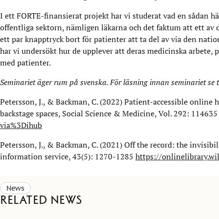
I ett FORTE-finansierat projekt har vi studerat vad en sådan h
offentliga sektorn, nämligen läkarna och det faktum att ett a
ett par knapptryck bort för patienter att ta del av via den nati
har vi undersökt hur de upplever att deras medicinska arbete, p
med patienter.
Seminariet äger rum på svenska. För läsning innan seminariet se t
Petersson, J., & Backman, C. (2022) Patient-accessible online h
backstage spaces, Social Science & Medicine, Vol. 292: 11463
via%3Dihub
Petersson, J., & Backman, C. (2021) Off the record: the invisibi
information service, 43(5): 1270-1285
https://onlinelibrary.
News
Related news