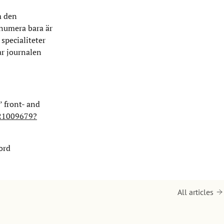
m den
 numera bara är
 specialiteter
ar journalen
’ front- and
621009679?
cord
All articles