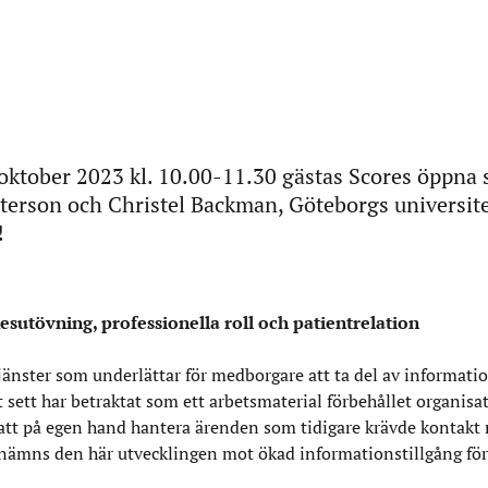
oktober 2023 kl. 10.00-11.30 gästas Scores öppna
eterson och Christel Backman, Göteborgs universit
!
sutövning, professionella roll och patientrelation
jänster som underlättar för medborgare att ta del av informati
 sett har betraktat som ett arbetsmaterial förbehållet organisa
er att på egen hand hantera ärenden som tidigare krävde kontakt
 benämns den här utvecklingen mot ökad informationstillgång fö