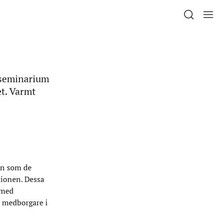
 seminarium
et. Varmt
on som de
tionen. Dessa
 med
r medborgare i