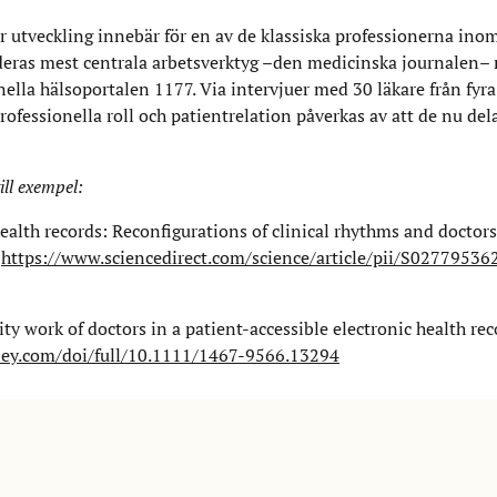
är utveckling innebär för en av de klassiska professionerna ino
v deras mest centrala arbetsverktyg –den medicinska journalen–
onella hälsoportalen 1177. Via intervjuer med 30 läkare från fyra
rofessionella roll och patientrelation påverkas av att de nu del
ill exempel:
ealth records: Reconfigurations of clinical rhythms and doctors
5
https://www.sciencedirect.com/science/article/pii/S0277953
lity work of doctors in a patient-accessible electronic health re
wiley.com/doi/full/10.1111/1467-9566.13294