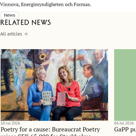
Vinnova, Energimyndigheten och Formas.
News
Related news
All articles
10 Jul 2026
06 Jul 2026
Poetry for a cause: Bureaucrat Poetry
GaPP pu