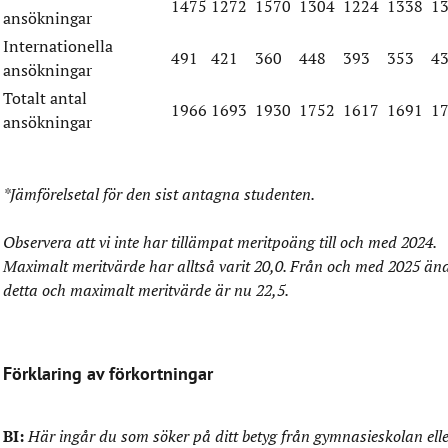
1475
1272
1570
1304
1224
1338
1
ansökningar
Internationella
491
421
360
448
393
353
4
ansökningar
Totalt antal
1966
1693
1930
1752
1617
1691
1
ansökningar
*Jämförelsetal för den sist antagna studenten.
Observera att vi inte har tillämpat meritpoäng till och med 2024.
Maximalt meritvärde har alltså varit 20,0. Från och med 2025 än
detta och maximalt meritvärde är nu 22,5.
Förklaring av förkortningar
BI:
Här ingår du som söker på ditt betyg från gymnasieskolan ell