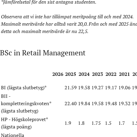
*Jämförelsetal för den sist antagna studenten.
Observera att vi inte har tillämpat meritpoäng till och med 2024.
Maximalt meritvärde har alltså varit 20,0. Från och med 2025 än
detta och maximalt meritvärde är nu 22,5.
BSc in Retail Management
2026
2025
2024
2023
2022
2021
2
BI (lägsta slutbetyg)*
21.59
19.58
19.27
19.17
19.06
19
BII -
kompletteringskvoten*
22.40
19.84
19.58
19.48
19.32
19
(lägsta slutbetyg)
HP - Högskoleprovet*
1.9
1.8
1.75
1.5
1.7
1.
(lägsta poäng)
Nationella