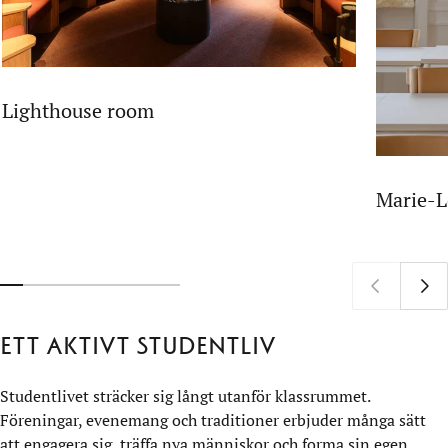
Lighthouse room
Marie-
Ett aktivt studentliv
Studentlivet sträcker sig långt utanför klassrummet.
Föreningar, evenemang och traditioner erbjuder många sätt
att engagera sig, träffa nya människor och forma sin egen