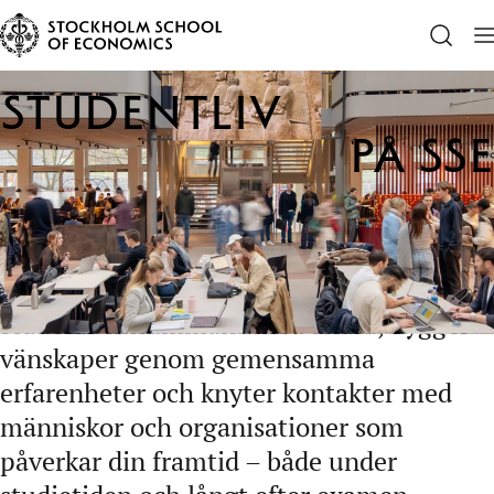
Startsida
Studentliv
Studentliv
på SSE
Studentlivet vid Handelshögskolan i
Stockholm samlar ambitiösa studenter i
en nära och samarbetsinriktad miljö. Du
studerar tillsammans med andra, bygger
vänskaper genom gemensamma
erfarenheter och knyter kontakter med
människor och organisationer som
påverkar din framtid – både under