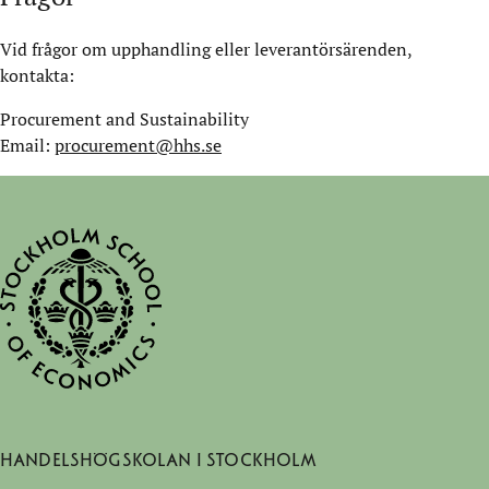
Vid frågor om upphandling eller leverantörsärenden,
kontakta:
Procurement and Sustainability
Email:
procurement@hhs.se
Handelshögskolan i Stockholm