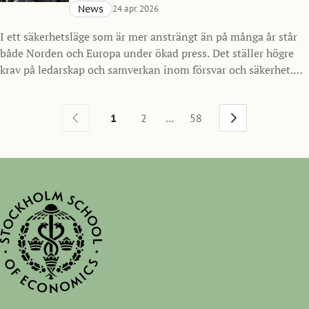
News
24 apr. 2026
I ett säkerhetsläge som är mer ansträngt än på många år står
både Norden och Europa under ökad press. Det ställer högre
krav på ledarskap och samverkan inom försvar och säkerhet.
Mot den bakgrunden inleder Handelshögskolan i Stockholm
ett nytt samarbete med Försvarsmakten och lanserar SSE
...
1
2
58
Nordic Defense MBA, ett program för framtidens ledare inom
försvarssektorn i Norden med start hösten 2026.