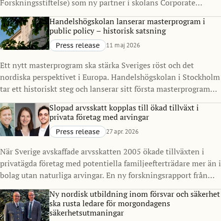
Forskningsstiftelse) som ny partner i skolans Corporate
Partnership Program. Samarbetet syftar till att stärka
Handelshögskolan lanserar masterprogram i
kopplingen mellan akademi och näringsliv, med särskilt fokus
public policy – historisk satsning
på finans, resiliens och samhällelig stabilitet i en tid präglad
Press release
11 maj 2026
av ökad komplexitet.
Ett nytt masterprogram ska stärka Sveriges röst och det
nordiska perspektivet i Europa. Handelshögskolan i Stockholm
tar ett historiskt steg och lanserar sitt första masterprogram
inriktat på offentlig sektor och policy. Master in Public Policy
Slopad arvsskatt kopplas till ökad tillväxt i
(MPP), med start 2027, ska utbilda nästa generation
privata företag med arvingar
beslutsfattare för att möta komplexa samhällsutmaningar, i
Press release
27 apr. 2026
Sverige och internationellt.
När Sverige avskaffade arvsskatten 2005 ökade tillväxten i
privatägda företag med potentiella familjeefterträdare mer än i
bolag utan naturliga arvingar. En ny forskningsrapport från
Handelshögskolan i Stockholm visar också ökade investeringar
Ny nordisk utbildning inom försvar och säkerhet
och skatteintäkter.
ska rusta ledare för morgondagens
säkerhetsutmaningar