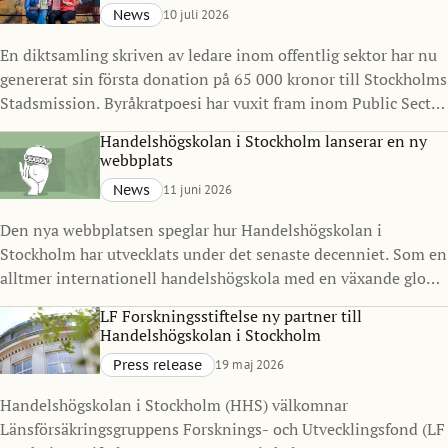
News
10 juli 2026
En diktsamling skriven av ledare inom offentlig sektor har nu
genererat sin första donation på 65 000 kronor till Stockholms
Stadsmission. Byråkratpoesi har vuxit fram inom Public Sector
Management Program vid Handelshögskolan i Stockholm
Handelshögskolan i Stockholm lanserar en ny
under det senaste decenniet och visar hur ledarskap, reflektion
webbplats
och kreativitet kan göra avtryck långt utanför klassrummet.
News
11 juni 2026
Den nya webbplatsen speglar hur Handelshögskolan i
Stockholm har utvecklats under det senaste decenniet. Som en
alltmer internationell handelshögskola med en växande global
gemenskap ville vi skapa en digital närvaro som bättre
LF Forskningsstiftelse ny partner till
representerar vilka vi är idag och vart vi är på väg.
Handelshögskolan i Stockholm
Press release
19 maj 2026
Handelshögskolan i Stockholm (HHS) välkomnar
Länsförsäkringsgruppens Forsknings- och Utvecklingsfond (LF