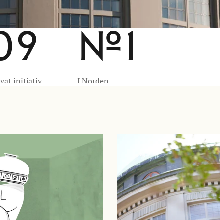
09
№1
vat initiativ
I Norden