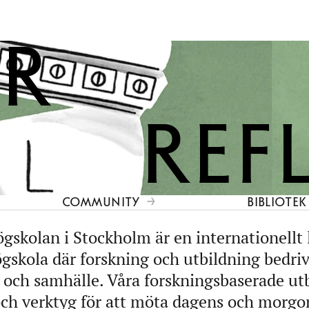
ör
ref
COMMUNITY
BIBLIOTEK
gskolan i Stockholm är en internationellt
gskola där forskning och utbildning bedri
v och samhälle. Våra forskningsbaserade ut
ch verktyg för att möta dagens och morg