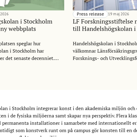
 2026
Press release
19 maj 2026
skolan i Stockholm
LF Forskningsstiftelse 
 ny webbplats
till Handelshögskolan 
latsen speglar hur
Handelshögskolan i Stockho
lan i Stockholm har
välkomnar Länsförsäkringsg
er det senaste decenniet.
Forsknings- och Utvecklingsf
 internationell
Forskningsstiftelse) som ny p
la med en växande global
skolans Corporate Partnersh
e vi skapa en digital närvaro
Samarbetet syftar till att stä
resenterar vilka vi är idag och
mellan akademi och näringsli
g.
fokus på finans, resiliens och
stabilitet i en tid präglad av 
an i Stockholm integrerar konst i den akademiska miljön och
komplexitet.
en i de fysiska miljöerna samt skapar nya perspektiv. Flera kla
l permanenta installationer i samarbete med internationellt e
mtidigt som konstverk runt om på campus gör konsten till en d