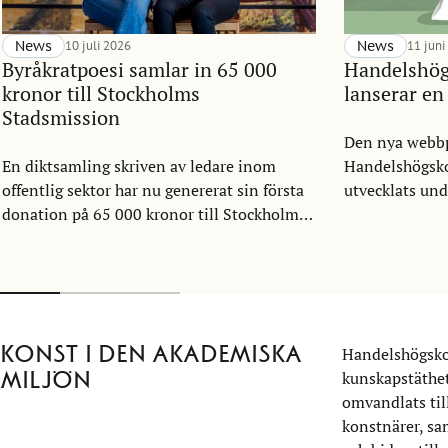
News
10 juli 2026
News
11 juni
Byråkratpoesi samlar in 65 000
Handelshög
kronor till Stockholms
lanserar en
Stadsmission
Den nya webbp
En diktsamling skriven av ledare inom
Handelshögsko
offentlig sektor har nu genererat sin första
utvecklats und
donation på 65 000 kronor till Stockholms
Som en alltmer
Stadsmission. Byråkratpoesi har vuxit fram
handelshögsko
inom Public Sector Management Program
gemenskap vill
vid Handelshögskolan i Stockholm under
som bättre rep
det senaste decenniet och visar hur
vart vi är på vä
ledarskap, reflektion och kreativitet kan
Konst i den akademiska
Handelshögskol
göra avtryck långt utanför klassrummet.
miljön
kunskapstäthet
omvandlats til
konstnärer, sa