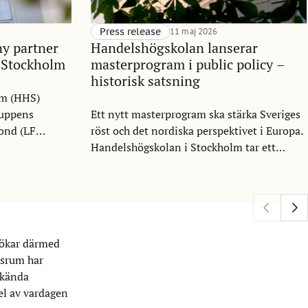
Press release
11 maj 2026
ny partner
Handelshögskolan lanserar
i Stockholm
masterprogram i public policy –
historisk satsning
lm (HHS)
ruppens
Ett nytt masterprogram ska stärka Sveriges
ond (LF
röst och det nordiska perspektivet i Europa.
artner i
Handelshögskolan i Stockholm tar ett
ip Program.
historiskt steg och lanserar sitt första
rka kopplingen
masterprogram inriktat på offentlig sektor
v, med särskilt
och policy. Master in Public Policy (MPP),
 samhällelig
med start 2027, ska utbilda nästa
ökad
generation beslutsfattare för att möta
 ökar därmed
komplexa samhällsutmaningar, i Sverige
ssrum har
och internationellt.
rkända
el av vardagen