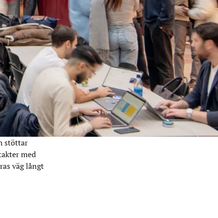
 stöttar
takter med
ras väg långt