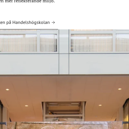
 en mer reflekterande miljö.
ten på Handelshögskolan