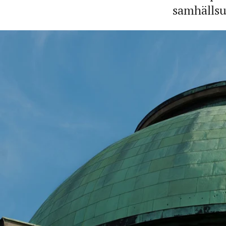
samhälls