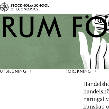
Rum f
UTBILDNING
FORSKNING
Handelshö
handelshö
näringsli
kunskap o