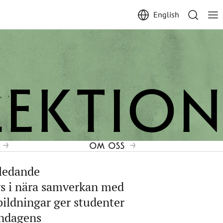
English
lektion
OM OSS
 ledande
vs i nära samverkan med
bildningar ger studenter
ondagens