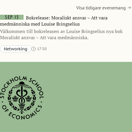
Visa tidigare evenemang
sep. 15
Bokrelease: Moraliskt ansvar – Att vara
medmänniska med Louise Bringselius
Välkommen till bokreleasen av Louise Bringselius nya bok
Moraliskt ansvar – Att vara medmänniska.
Networking
17:30
Sveavägen 65, Stockholm (accessible entrance via Bertil Ohlins gata 4)
Aula, Stockholm School of Economics