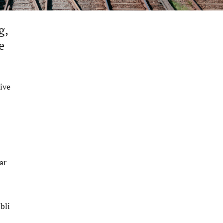
g,
e
ive
ar
bli