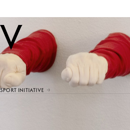
iv
SPORT INITIATIVE
 vid Handelshögskolan i Stockholm inom kon
n forskning, utbildning och samverkan i
nter, forskare och samarbetspartners för a