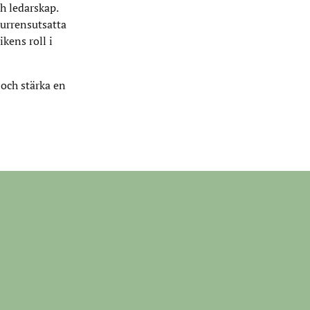
h ledarskap.
kurrensutsatta
kens roll i
 och stärka en