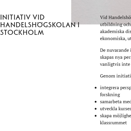
utveckla k
Initiativ vid
Vid Handelshög
Handelshögskolan i
utbildning oc
akademiska dis
Stockholm
ekonomiska, ut
De nuvarande i
skapas nya pe
vanligtvis int
Genom initiati
integrera persp
forskning
samarbeta med 
utveckla kurse
skapa möjlighet
klassrummet