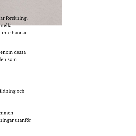
iv och samhälle.
ar forskning,
onella
 inte bara är
 Genom dessa
åden som
bildning och
rammen
lningar utanför