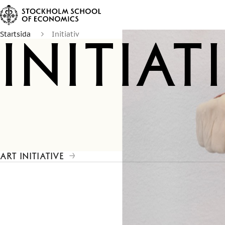
Startsida
Initiativ
Initiat
ART INITIATIVE
Initiativ
för samma
möts stude