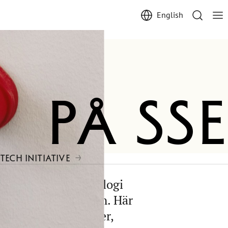
English
på SSE
TECH INITIATIVE
st, sport och teknologi
nom utvalda områden. Här
tt utforska nya idéer,