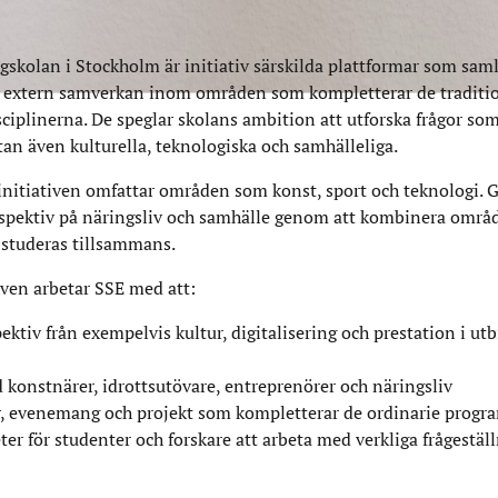
unskap och bidra till utveckling i näringsl
skolan i Stockholm är initiativ särskilda plattformar som saml
h extern samverkan inom områden som kompletterar de traditi
ciplinerna. De speglar skolans ambition att utforska frågor som
an även kulturella, teknologiska och samhälleliga.
nitiativen omfattar områden som konst, sport och teknologi.
rspektiv på näringsliv och samhälle genom att kombinera omr
e studeras tillsammans.
ven arbetar SSE med att:
ektiv från exempelvis kultur, digitalisering och prestation i ut
konstnärer, idrottsutövare, entreprenörer och näringsliv
r, evenemang och projekt som kompletterar de ordinarie prog
er för studenter och forskare att arbeta med verkliga frågestäl