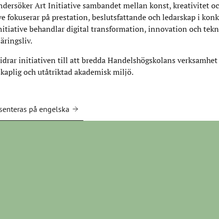
ndersöker Art Initiative sambandet mellan konst, kreativitet oc
ve fokuserar på prestation, beslutsfattande och ledarskap i kon
nitiative behandlar digital transformation, innovation och tekni
äringsliv.
drar initiativen till att bredda Handelshögskolans verksamhet
kaplig och utåtriktad akademisk miljö.
esenteras på engelska