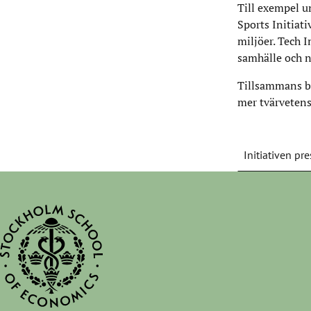
Till exempel u
Sports Initiati
miljöer. Tech I
samhälle och n
Tillsammans bi
mer tvärvetens
Initiativen pr