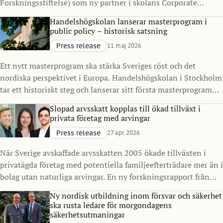
Forskningsstiftelse) som ny partner i skolans Corporate
Partnership Program. Samarbetet syftar till att stärka
Handelshögskolan lanserar masterprogram i
kopplingen mellan akademi och näringsliv, med särskilt fokus
public policy – historisk satsning
på finans, resiliens och samhällelig stabilitet i en tid präglad
Press release
11 maj 2026
av ökad komplexitet.
Ett nytt masterprogram ska stärka Sveriges röst och det
nordiska perspektivet i Europa. Handelshögskolan i Stockholm
tar ett historiskt steg och lanserar sitt första masterprogram
inriktat på offentlig sektor och policy. Master in Public Policy
Slopad arvsskatt kopplas till ökad tillväxt i
(MPP), med start 2027, ska utbilda nästa generation
privata företag med arvingar
beslutsfattare för att möta komplexa samhällsutmaningar, i
Press release
27 apr. 2026
Sverige och internationellt.
När Sverige avskaffade arvsskatten 2005 ökade tillväxten i
privatägda företag med potentiella familjeefterträdare mer än i
bolag utan naturliga arvingar. En ny forskningsrapport från
Handelshögskolan i Stockholm visar också ökade investeringar
Ny nordisk utbildning inom försvar och säkerhet
och skatteintäkter.
ska rusta ledare för morgondagens
säkerhetsutmaningar