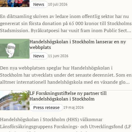
News
10 juli 2026
En diktsamling skriven av ledare inom offentlig sektor har nu
genererat sin första donation på 65 000 kronor till Stockholms
Stadsmission. Byråkratpoesi har vuxit fram inom Public Sector
Management Program vid Handelshögskolan i Stockholm
Handelshögskolan i Stockholm lanserar en ny
under det senaste decenniet och visar hur ledarskap, reflektion
webbplats
och kreativitet kan göra avtryck långt utanför klassrummet.
News
11 juni 2026
Den nya webbplatsen speglar hur Handelshögskolan i
Stockholm har utvecklats under det senaste decenniet. Som en
alltmer internationell handelshögskola med en växande global
gemenskap ville vi skapa en digital närvaro som bättre
LF Forskningsstiftelse ny partner till
representerar vilka vi är idag och vart vi är på väg.
Handelshögskolan i Stockholm
Press release
19 maj 2026
Handelshögskolan i Stockholm (HHS) välkomnar
Länsförsäkringsgruppens Forsknings- och Utvecklingsfond (LF