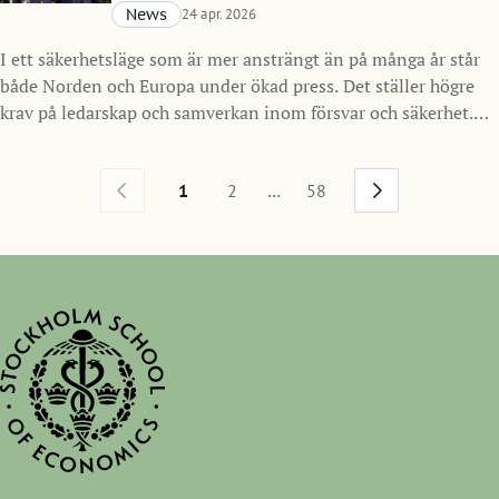
News
24 apr. 2026
I ett säkerhetsläge som är mer ansträngt än på många år står
både Norden och Europa under ökad press. Det ställer högre
krav på ledarskap och samverkan inom försvar och säkerhet.
Mot den bakgrunden inleder Handelshögskolan i Stockholm
ett nytt samarbete med Försvarsmakten och lanserar SSE
...
1
2
58
Nordic Defense MBA, ett program för framtidens ledare inom
försvarssektorn i Norden med start hösten 2026.