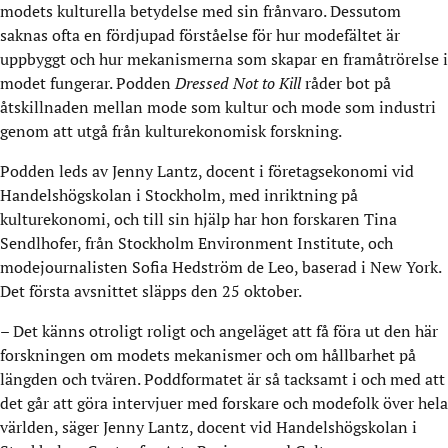
modets kulturella betydelse med sin frånvaro. Dessutom
saknas ofta en fördjupad förståelse för hur modefältet är
uppbyggt och hur mekanismerna som skapar en framåtrörelse i
modet fungerar. Podden
Dressed Not to Kill
råder bot på
åtskillnaden mellan mode som kultur och mode som industri
genom att utgå från kulturekonomisk forskning.
Podden leds av Jenny Lantz, docent i företagsekonomi vid
Handelshögskolan i Stockholm, med inriktning på
kulturekonomi, och till sin hjälp har hon forskaren Tina
Sendlhofer, från Stockholm Environment Institute, och
modejournalisten Sofia Hedström de Leo, baserad i New York.
Det första avsnittet släpps den 25 oktober.
– Det känns otroligt roligt och angeläget att få föra ut den här
forskningen om modets mekanismer och om hållbarhet på
längden och tvären. Poddformatet är så tacksamt i och med att
det går att göra intervjuer med forskare och modefolk över hela
världen, säger Jenny Lantz, docent vid Handelshögskolan i