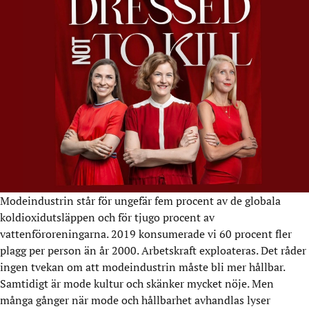
Modeindustrin står för ungefär fem procent av de globala
koldioxidutsläppen och för tjugo procent av
vattenföroreningarna. 2019 konsumerade vi 60 procent fler
plagg per person än år 2000. Arbetskraft exploateras. Det råder
ingen tvekan om att modeindustrin måste bli mer hållbar.
Samtidigt är mode kultur och skänker mycket nöje. Men
många gånger när mode och hållbarhet avhandlas lyser