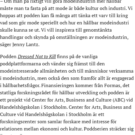
– Om man på riktigt vill göra modeindustrin mer hållbar
måste man ta fasta på att mode är både kultur och industri. Vi
hoppas att podden kan få många att tänka ett varv till kring
vad som gör mode speciellt och hur en hållbar modeindustri
skulle kunna se ut. Vi vill inspirera till genomtänkta
handlingar och skynda på omställningen av modeindustrin,
säger Jenny Lantz.
Podden
Dressed Not to Kill
finns på de vanliga
poddplattformarna och vänder sig främst till den
modeintresserade allmänheten och till människor verksamma
i modeindustrin, men också den som framför allt är engagerad
i hållbarhetsfrågor. Finansieringen kommer från Formas, det
statliga forskningsrådet för hållbar utveckling och podden är
ett projekt vid Center for Arts, Business and Culture (ABC) vid
Handelshögskolan i Stockholm. Center for Arts, Business and
Culture vid Handelshögskolan i Stockholm är ett
forskningscenter som samlar forskare med intresse för
relationen mellan ekonomi och kultur. Poddserien sträcker sig