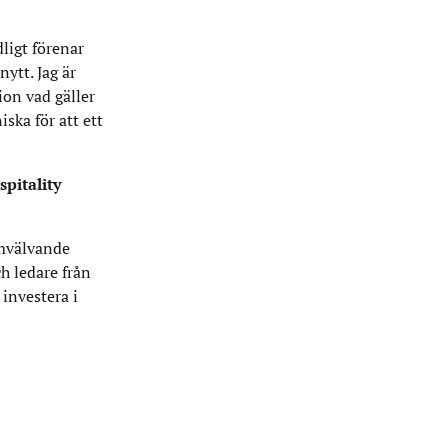
dligt förenar
ytt. Jag är
on vad gäller
ska för att ett
pitality
omvälvande
h ledare från
 investera i