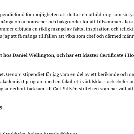
 stipendiefond för möjligheten att delta i en utbildning som så ty
många olika branscher och bakgrunder för att tillsammans lära n
er erbjuda en riklig mängd av fakta, inspiration och reflekti
 jag att få många tillfällen att växa som chef och därmed männi
os Daniel Wellington, och har ett Master Certificate i Hos
het. Genom stipendiet får jag vara en del av ett berikande och 
kademiskt program med en fakultet i världsklass och chefer oc
 är oerhört tacksam till Carl Silfvén stiftelsen som har valt att
9.