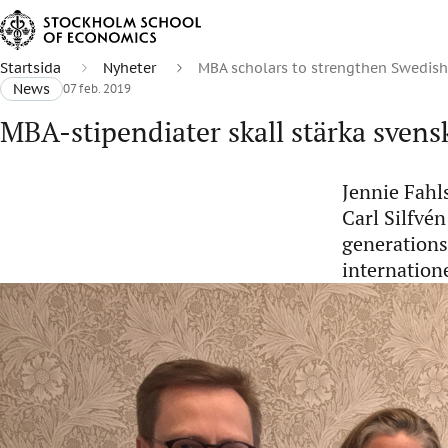
Startsida
Nyheter
MBA scholars to strengthen Swedish
News
07 feb. 2019
MBA-stipendiater skall stärka svens
Jennie Fahl
Carl Silfvén
generations 
internation