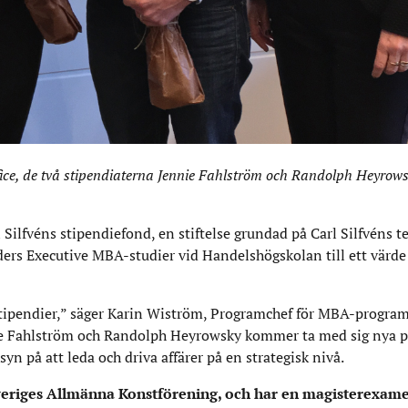
ffice, ​de två stipendiaterna Jennie Fahlström och Randolph Heyro
l Silfvéns stipendiefond, en stiftelse grundad på Carl Silfvéns 
ers Executive MBA-studier vid Handelshögskolan till ett värde
sa stipendier,” säger Karin Wiström, Programchef för MBA-progra
ie Fahlström och Randolph Heyrowsky kommer ta med sig nya p
n på att leda och driva affärer på en strategisk nivå.
veriges Allmänna Konstförening, och har en magisterexame