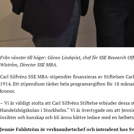
Från vänster till höger: Göran Lindqvist, chef för SSE Research O
Wiström, Director SSE MBA.
Carl Silfvéns SSE MBA
-
stipendier finansieras av Stiftelsen Car
1914. Ett stipendium täcker hela programavgiften för 18 månad
kronor.
–
Vi är väldigt stolta att Carl Silfvéns Stiftelse erbjuder des
Handelshögskolan i Stockholm.“ Vi är övertygade om att Jenn
insikter och kunskap och bli ännu bättre ledare med en helhetssy
Jennie Fahlström är verksamhetschef och intendent hos S