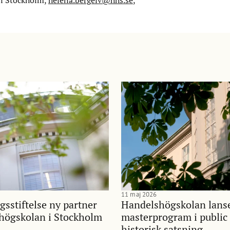
 i Stockholm,
helena.bergelv@hhs.se
,
11 maj 2026
gsstiftelse ny partner
Handelshögskolan lans
shögskolan i Stockholm
masterprogram i public 
historisk satsning