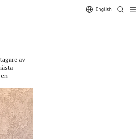
English
tagare av
nästa
 en