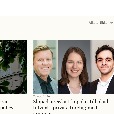
Alla artiklar
27 apr. 2026
erar
Slopad arvsskatt kopplas till ökad
policy –
tillväxt i privata företag med
arvingar