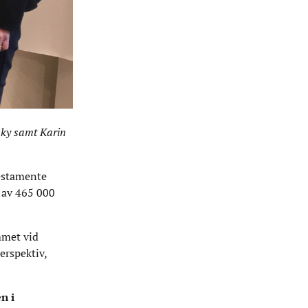
wsky samt Karin
testamente
 av 465 000
mmet vid
erspektiv,
n i