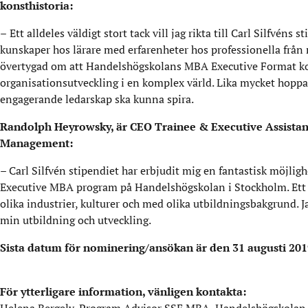
konsthistoria:
–
Ett alldeles väldigt stort tack vill jag rikta till Carl Silfvéns
kunskaper hos lärare med erfarenheter hos professionella från 
övertygad om att Handelshögskolans MBA Executive Format komm
organisationsutveckling i en komplex värld. Lika mycket hoppas
engagerande ledarskap ska kunna spira.
Randolph Heyrowsky, är CEO Trainee & Executive Assistant h
Management:
– Carl Silfvén stipendiet har erbjudit mig en fantastisk möjlig
Executive MBA program på Handelshögskolan i Stockholm. Ett a
olika industrier, kulturer och med olika utbildningsbakgrund. Jag
min utbildning och utveckling.
Sista datum för nominering/ansökan är den 31 augusti 201
För ytterligare information, vänligen kontakta: