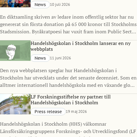
News
10 juli 2026
En diktsamling skriven av ledare inom offentlig sektor har nu
genererat sin första donation på 65 000 kronor till Stockholms
Stadsmission. Byråkratpoesi har vuxit fram inom Public Sector
Management Program vid Handelshögskolan i Stockholm
Handelshögskolan i Stockholm lanserar en ny
under det senaste decenniet och visar hur ledarskap, reflektion
webbplats
och kreativitet kan göra avtryck långt utanför klassrummet.
News
11 juni 2026
Den nya webbplatsen speglar hur Handelshögskolan i
Stockholm har utvecklats under det senaste decenniet. Som en
alltmer internationell handelshögskola med en växande global
gemenskap ville vi skapa en digital närvaro som bättre
LF Forskningsstiftelse ny partner till
representerar vilka vi är idag och vart vi är på väg.
Handelshögskolan i Stockholm
Press release
19 maj 2026
Handelshögskolan i Stockholm (HHS) välkomnar
Länsförsäkringsgruppens Forsknings- och Utvecklingsfond (LF