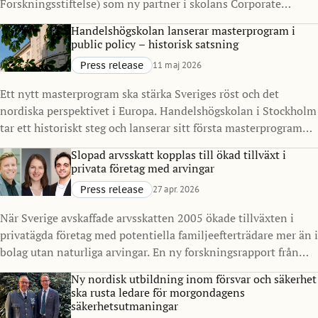
Forskningsstiftelse) som ny partner i skolans Corporate
Partnership Program. Samarbetet syftar till att stärka
Handelshögskolan lanserar masterprogram i
kopplingen mellan akademi och näringsliv, med särskilt fokus
public policy – historisk satsning
på finans, resiliens och samhällelig stabilitet i en tid präglad
Press release
11 maj 2026
av ökad komplexitet.
Ett nytt masterprogram ska stärka Sveriges röst och det
nordiska perspektivet i Europa. Handelshögskolan i Stockholm
tar ett historiskt steg och lanserar sitt första masterprogram
inriktat på offentlig sektor och policy. Master in Public Policy
Slopad arvsskatt kopplas till ökad tillväxt i
(MPP), med start 2027, ska utbilda nästa generation
privata företag med arvingar
beslutsfattare för att möta komplexa samhällsutmaningar, i
Press release
27 apr. 2026
Sverige och internationellt.
När Sverige avskaffade arvsskatten 2005 ökade tillväxten i
privatägda företag med potentiella familjeefterträdare mer än i
bolag utan naturliga arvingar. En ny forskningsrapport från
Handelshögskolan i Stockholm visar också ökade investeringar
Ny nordisk utbildning inom försvar och säkerhet
och skatteintäkter.
ska rusta ledare för morgondagens
säkerhetsutmaningar