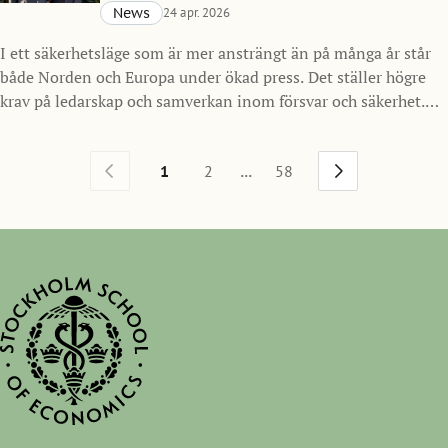
News
24 apr. 2026
I ett säkerhetsläge som är mer ansträngt än på många år står
både Norden och Europa under ökad press. Det ställer högre
krav på ledarskap och samverkan inom försvar och säkerhet.
Mot den bakgrunden inleder Handelshögskolan i Stockholm
ett nytt samarbete med Försvarsmakten och lanserar SSE
...
1
2
58
Nordic Defense MBA, ett program för framtidens ledare inom
försvarssektorn i Norden med start hösten 2026.