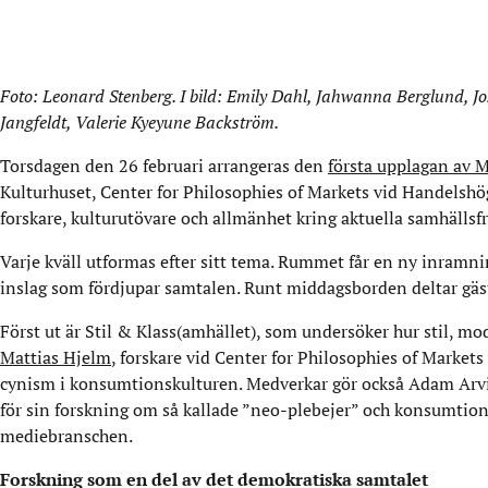
Foto: Leonard Stenberg. I bild: Emily Dahl, Jahwanna Berglund, J
Jangfeldt, Valerie Kyeyune Backström.
Torsdagen den 26 februari arrangeras den
första upplagan av 
Kulturhuset, Center for Philosophies of Markets vid Handelsh
forskare, kulturutövare och allmänhet kring aktuella samhällsfr
Varje kväll utformas efter sitt tema. Rummet får en ny inramn
inslag som fördjupar samtalen. Runt middagsborden deltar gäs
Först ut är Stil & Klass(amhället), som undersöker hur stil, m
Mattias Hjelm
, forskare vid Center for Philosophies of Marke
cynism i konsumtionskulturen. Medverkar gör också Adam Arvids
för sin forskning om så kallade ”neo-plebejer” och konsumtion a
mediebranschen.
Forskning som en del av det demokratiska samtalet