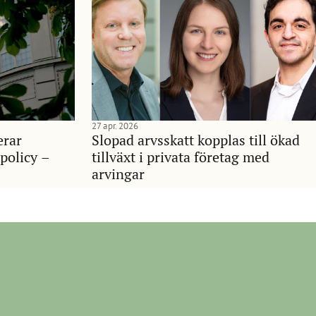
27 apr. 2026
erar
Slopad arvsskatt kopplas till ökad
policy –
tillväxt i privata företag med
arvingar