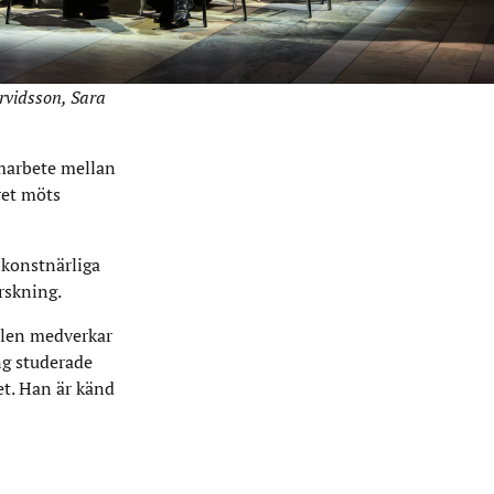
rvidsson, Sara
amarbete mellan
ret möts
 konstnärliga
rskning.
nelen medverkar
ng studerade
et. Han är känd