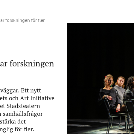
 forskningen för fler
ar forskningen
väggar. Ett nytt
ts och Art Initiative
et Stadsteatern
h samhällsfrågor –
stärka det
glig för fler.