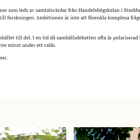
er som leds av samtalsvärdar från Handelshögskolan i Stockh
ll forskningen. Ambitionen är inte att förenkla komplexa frågo
llet till del. I en tid då samhällsdebatten ofta är polariserad 
te minst under ett valår.
ser.