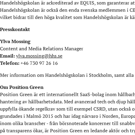
Handelshögskolan är ackrediterad av EQUIS, som garanterar att
Handelshögskolan är också den enda svenska medlemmen i CEM
vilket bidrar till den höga kvalitet som Handelshögskolan är kän
Presskontakt
Ylva Mossing
Content and Media Relations Manager
Email:
ylva.mossing@hhs.se
Telefon:
+46 730 97 26 16
Mer information om Handelshögskolan i Stockholm, samt alla 
Om Position Green
Position Green är ett internationellt SaaS-bolag inom hållbar
hantering av hållbarhetsdata. Med avancerad tech och djup hållb
uppfylla ökande regelkrav som till exempel CSRD, utan också o
grundades i Malmö 2015 och har idag närvaro i Norden, Europa
inom olika branscher - från börsnoterade koncerner till snabbvä
på transparens ökar, är Position Green en ledande aktör och tryg