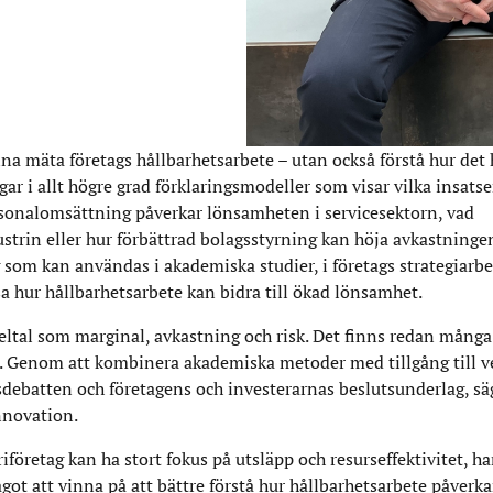
na mäta företags hållbarhetsarbete – utan också förstå hur det
ar i allt högre grad förklaringsmodeller som visar vilka insatse
ersonalomsättning påverkar lönsamheten i servicesektorn, vad
strin eller hur förbättrad bolagsstyrning kan höja avkastningen
 som kan användas i akademiska studier, i företags strategiarbe
sa hur hållbarhetsarbete kan bidra till ökad lönsamhet.
ckeltal som marginal, avkastning och risk. Det finns redan många
. Genom att kombinera akademiska metoder med tillgång till ver
sdebatten och företagens och investerarnas beslutsunderlag, sä
nnovation.
öretag kan ha stort fokus på utsläpp och resurseffektivitet, ha
ågot att vinna på att bättre förstå hur hållbarhetsarbete påver