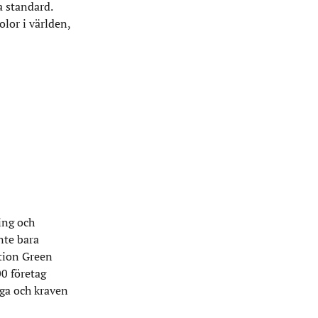
a standard.
or i världen,
ing och
nte bara
ition Green
0 företag
åga och kraven