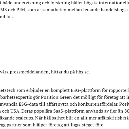
 både undervisning och forskning håller högsta internationell
S och PIM, som är samarbeten mellan ledande handelshögskol
d för.​
våra pressmeddelanden, hittar du på
hhs.se
.
hetstech som erbjuder en komplett ESG-plattform för rapporter
arhetsexpertis gör Position Green det möjligt för företag att i
mvandla ESG-data till affärsnytta och konkurrensfördelar. Pos
 och USA. Deras populära SaaS-plattform används av fler än 80
xande scaleups. När hållbarhet blir en allt mer affärskritisk fr
g partner som hjälper företag att ligga steget före.