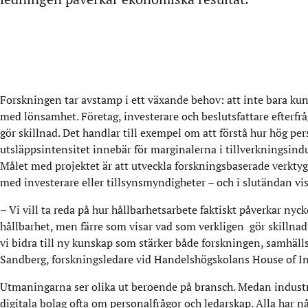
Forskningen tar avstamp i ett växande behov: att inte bara kun
med lönsamhet. Företag, investerare och beslutsfattare efterfråg
gör skillnad. Det handlar till exempel om att förstå hur hög p
utsläppsintensitet innebär för marginalerna i tillverkningsindu
Målet med projektet är att utveckla forskningsbaserade verktyg
med investerare eller tillsynsmyndigheter – och i slutändan vi
– Vi vill ta reda på hur hållbarhetsarbete faktiskt påverkar ny
hållbarhet, men färre som visar vad som verkligen gör skillnad
vi bidra till ny kunskap som stärker både forskningen, samhäll
Sandberg, forskningsledare vid Handelshögskolans House of I
Utmaningarna ser olika ut beroende på bransch. Medan industrif
digitala bolag ofta om personalfrågor och ledarskap. Alla har n