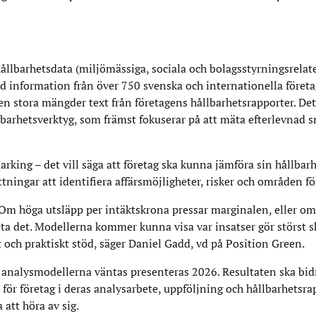
ållbarhetsdata (miljömässiga, sociala och bolagsstyrningsrelate
ad information från över 750 svenska och internationella föret
n stora mängder text från företagens hållbarhetsrapporter. Det
barhetsverktyg, som främst fokuserar på att mäta efterlevnad s
marking – det vill säga att företag ska kunna jämföra sin hållba
ningar att identifiera affärsmöjligheter, risker och områden för
. Om höga utsläpp per intäktskrona pressar marginalen, eller o
a det. Modellerna kommer kunna visa var insatser gör störst sk
kt och praktiskt stöd, säger Daniel Gadd, vd på Position Green.
analysmodellerna väntas presenteras 2026. Resultaten ska bidra
ör företag i deras analysarbete, uppföljning och hållbarhetsra
 att höra av sig.