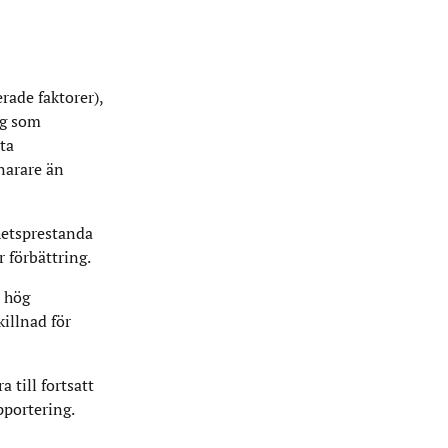
rade faktorer),
ag som
ta
narare än
rhetsprestanda
 förbättring.
m hög
illnad för
 till fortsatt
pportering.