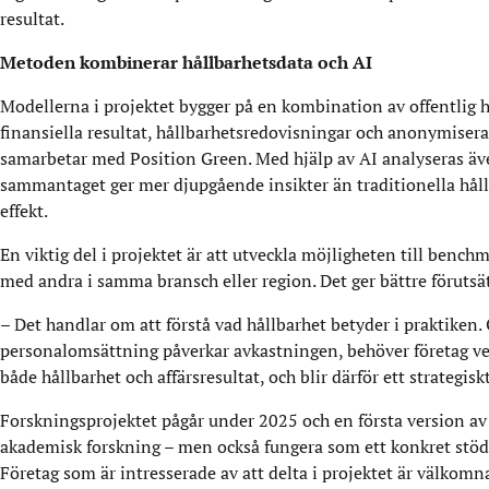
resultat.
Metoden kombinerar hållbarhetsdata och AI
Modellerna i projektet bygger på en kombination av offentlig h
finansiella resultat, hållbarhetsredovisningar och anonymiser
samarbetar med Position Green. Med hjälp av AI analyseras äve
sammantaget ger mer djupgående insikter än traditionella håll
effekt.
En viktig del i projektet är att utveckla möjligheten till bench
med andra i samma bransch eller region. Det ger bättre förutsätt
– Det handlar om att förstå vad hållbarhet betyder i praktiken
personalomsättning påverkar avkastningen, behöver företag vet
både hållbarhet och affärsresultat, och blir därför ett strategis
Forskningsprojektet pågår under 2025 och en första version av 
akademisk forskning – men också fungera som ett konkret stöd f
Företag som är intresserade av att delta i projektet är välkomna