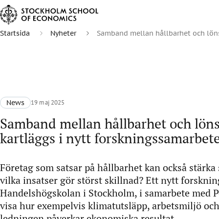
Startsida
Nyheter
Samband mellan hållbarhet och löns
News
19 maj 2025
Samband mellan hållbarhet och lön
kartläggs i nytt forskningssamarbet
Företag som satsar på hållbarhet kan också stärk
vilka insatser gör störst skillnad? Ett nytt forskni
Handelshögskolan i Stockholm, i samarbete med P
visa hur exempelvis klimatutsläpp, arbetsmiljö oc
ledningen påverkar ekonomiska resultat.