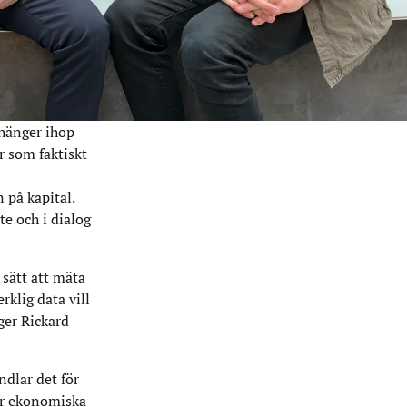
 hänger ihop
r som faktiskt
 på kapital.
te och i dialog
 sätt att mäta
klig data vill
ger Rickard
ndlar det för
kar ekonomiska