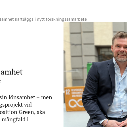
amhet kartläggs i nytt forskningssamarbete
samhet
e
a sin lönsamhet – men
ngsprojekt vid
osition Green, ska
h mångfald i