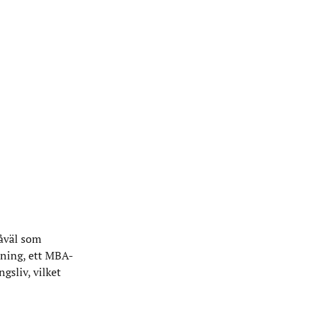
såväl som
dning, ett MBA-
gsliv, vilket