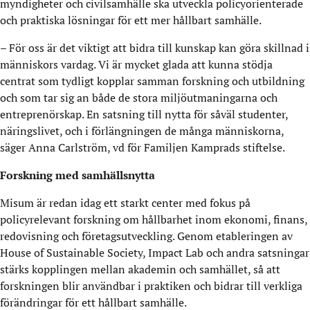
myndigheter och civilsamhälle ska utveckla policyorienterade
och praktiska lösningar för ett mer hållbart samhälle.
– För oss är det viktigt att bidra till kunskap kan göra skillnad i
människors vardag. Vi är mycket glada att kunna stödja
centrat som tydligt kopplar samman forskning och utbildning
och som tar sig an både de stora miljöutmaningarna och
entreprenörskap. En satsning till nytta för såväl studenter,
näringslivet, och i förlängningen de många människorna,
säger Anna Carlström, vd för Familjen Kamprads stiftelse.
Forskning med samhällsnytta
Misum är redan idag ett starkt center med fokus på
policyrelevant forskning om hållbarhet inom ekonomi, finans,
redovisning och företagsutveckling. Genom etableringen av
House of Sustainable Society, Impact Lab och andra satsningar
stärks kopplingen mellan akademin och samhället, så att
forskningen blir användbar i praktiken och bidrar till verkliga
förändringar för ett hållbart samhälle.