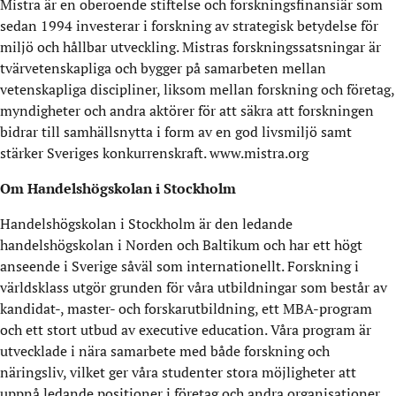
Mistra är en oberoende stiftelse och forskningsfinansiär som
sedan 1994 investerar i forskning av strategisk betydelse för
miljö och hållbar utveckling. Mistras forskningssatsningar är
tvärvetenskapliga och bygger på samarbeten mellan
vetenskapliga discipliner, liksom mellan forskning och företag,
myndigheter och andra aktörer för att säkra att forskningen
bidrar till samhällsnytta i form av en god livsmiljö samt
stärker Sveriges konkurrenskraft. www.mistra.org
Om Handelshögskolan i Stockholm
Handelshögskolan i Stockholm är den ledande
handelshögskolan i Norden och Baltikum och har ett högt
anseende i Sverige såväl som internationellt. Forskning i
världsklass utgör grunden för våra utbildningar som består av
kandidat-, master- och forskarutbildning, ett MBA-program
och ett stort utbud av executive education. Våra program är
utvecklade i nära samarbete med både forskning och
näringsliv, vilket ger våra studenter stora möjligheter att
uppnå ledande positioner i företag och andra organisationer.