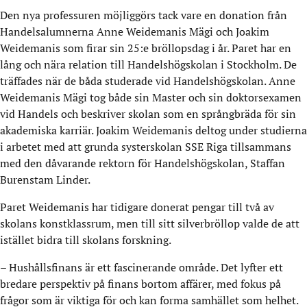
Den nya professuren möjliggörs tack vare en donation från
Handelsalumnerna Anne Weidemanis Mägi och Joakim
Weidemanis som firar sin 25:e bröllopsdag i år. Paret har en
lång och nära relation till Handelshögskolan i Stockholm. De
träffades när de båda studerade vid Handelshögskolan. Anne
Weidemanis Mägi tog både sin Master och sin doktorsexamen
vid Handels och beskriver skolan som en språngbräda för sin
akademiska karriär. Joakim Weidemanis deltog under studierna
i arbetet med att grunda systerskolan SSE Riga tillsammans
med den dåvarande rektorn för Handelshögskolan, Staffan
Burenstam Linder.
Paret Weidemanis har tidigare donerat pengar till två av
skolans konstklassrum, men till sitt silverbröllop valde de att
istället bidra till skolans forskning.
– Hushållsfinans är ett fascinerande område. Det lyfter ett
bredare perspektiv på finans bortom affärer, med fokus på
frågor som är viktiga för och kan forma samhället som helhet.