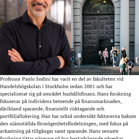
Professor Paolo Sodini har varit en del av fakulteten vid
Handelshögskolan i Stockholm sedan 2001 och har
specialiserat sig på området hushållsfinans. Hans forskning
fokuserar på individens beteende på finansmarknaden,
däribland sparande, finansiellt risktagande och
portföljallokering. Han har också undersökt faktorerna bakom
den ojämställda förmögenhetsfördelningen, med fokus på
avkastning på tillgångar samt sparande. Hans senaste
forskning tittar närmare på hur bostadsägande påverkar