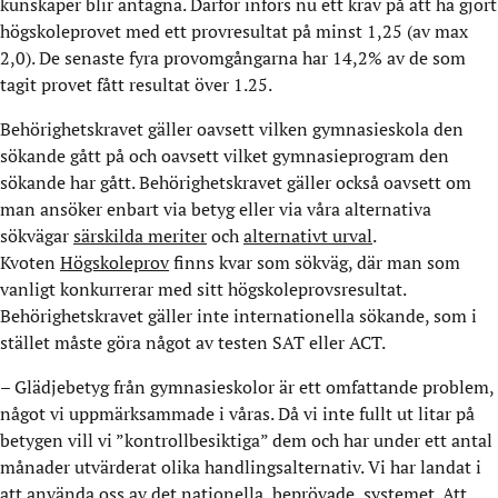
kunskaper blir antagna. Därför införs nu ett krav på att ha gjort
högskoleprovet med ett provresultat på minst 1,25 (av max
2,0). De senaste fyra provomgångarna har 14,2% av de som
tagit provet fått resultat över 1.25.
Behörighetskravet gäller oavsett vilken gymnasieskola den
sökande gått på och oavsett vilket gymnasieprogram den
sökande har gått. Behörighetskravet gäller också oavsett om
man ansöker enbart via betyg eller via våra alternativa
sökvägar
särskilda meriter
och
alternativt urval
.
Kvoten
Högskoleprov
finns kvar som sökväg, där man som
vanligt konkurrerar med sitt högskoleprovsresultat.
Behörighetskravet gäller inte internationella sökande, som i
stället måste göra något av testen SAT eller ACT.
– Glädjebetyg från gymnasieskolor är ett omfattande problem,
något vi uppmärksammade i våras. Då vi inte fullt ut litar på
betygen vill vi ”kontrollbesiktiga” dem och har under ett antal
månader utvärderat olika handlingsalternativ. Vi har landat i
att använda oss av det nationella, beprövade, systemet. Att