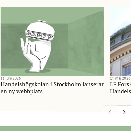
11 juni 2026
19 maj 2026
Handelshögskolan i Stockholm lanserar
LF Forsk
en ny webbplats
Handels