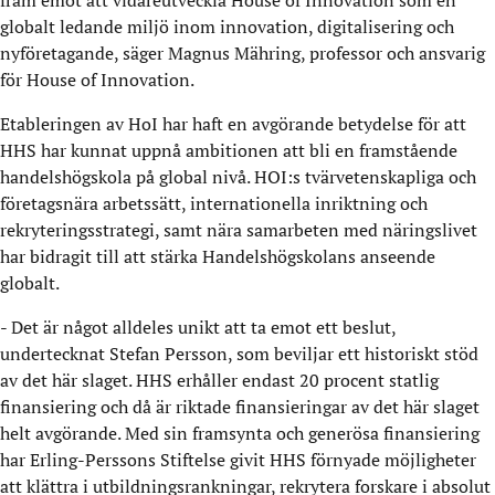
fram emot att vidareutveckla House of Innovation som en
globalt ledande miljö inom innovation, digitalisering och
nyföretagande, säger Magnus Mähring, professor och ansvarig
för House of Innovation.
Etableringen av HoI har haft en avgörande betydelse för att
HHS har kunnat uppnå ambitionen att bli en framstående
handelshögskola på global nivå. HOI:s tvärvetenskapliga och
företagsnära arbetssätt, internationella inriktning och
rekryteringsstrategi, samt nära samarbeten med näringslivet
har bidragit till att stärka Handelshögskolans anseende
globalt.
- Det är något alldeles unikt att ta emot ett beslut,
undertecknat Stefan Persson, som beviljar ett historiskt stöd
av det här slaget. HHS erhåller endast 20 procent statlig
finansiering och då är riktade finansieringar av det här slaget
helt avgörande. Med sin framsynta och generösa finansiering
har Erling-Perssons Stiftelse givit HHS förnyade möjligheter
att klättra i utbildningsrankningar, rekrytera forskare i absolut