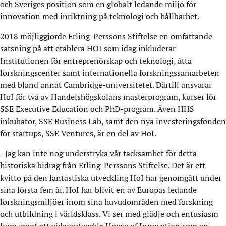
och Sveriges position som en globalt ledande miljö för
innovation med inriktning på teknologi och hållbarhet.
2018 möjliggjorde Erling-Perssons Stiftelse en omfattande
satsning på att etablera HOI som idag inkluderar
Institutionen för entreprenörskap och teknologi, åtta
forskningscenter samt internationella forskningssamarbeten
med bland annat Cambridge-universitetet. Därtill ansvarar
HoI för två av Handelshögskolans masterprogram, kurser för
SSE Executive Education och PhD-program. Även HHS
inkubator, SSE Business Lab, samt den nya investeringsfonden
för startups, SSE Ventures, är en del av HoI.
- Jag kan inte nog understryka vår tacksamhet för detta
historiska bidrag från Erling-Perssons Stiftelse. Det är ett
kvitto på den fantastiska utveckling HoI har genomgått under
sina första fem år. HoI har blivit en av Europas ledande
forskningsmiljöer inom sina huvudområden med forskning
och utbildning i världsklass. Vi ser med glädje och entusiasm