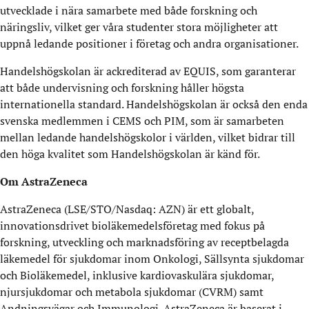
utvecklade i nära samarbete med både forskning och
näringsliv, vilket ger våra studenter stora möjligheter att
uppnå ledande positioner i företag och andra organisationer.
Handelshögskolan är ackrediterad av EQUIS, som garanterar
att både undervisning och forskning håller högsta
internationella standard. Handelshögskolan är också den enda
svenska medlemmen i CEMS och PIM, som är samarbeten
mellan ledande handelshögskolor i världen, vilket bidrar till
den höga kvalitet som Handelshögskolan är känd för.
Om AstraZeneca
AstraZeneca (LSE/STO/Nasdaq: AZN) är ett globalt,
innovationsdrivet bioläkemedelsföretag med fokus på
forskning, utveckling och marknadsföring av receptbelagda
läkemedel för sjukdomar inom Onkologi, Sällsynta sjukdomar
och Bioläkemedel, inklusive kardiovaskulära sjukdomar,
njursjukdomar och metabola sjukdomar (CVRM) samt
Andningsvägar och Immunologi. AstraZeneca är baserat i