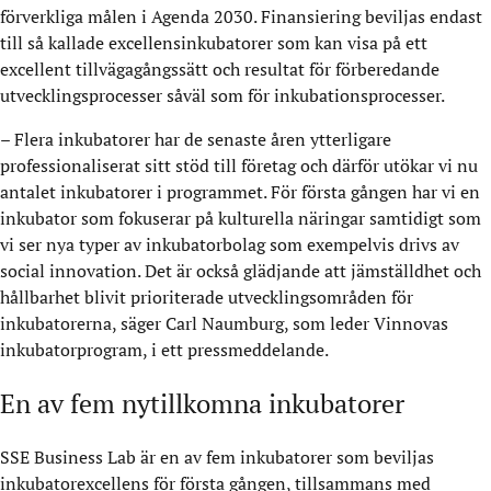
förverkliga målen i Agenda 2030. Finansiering beviljas endast
till så kallade excellensinkubatorer som kan visa på ett
excellent tillvägagångssätt och resultat för förberedande
utvecklingsprocesser såväl som för inkubationsprocesser.
– Flera inkubatorer har de senaste åren ytterligare
professionaliserat sitt stöd till företag och därför utökar vi nu
antalet inkubatorer i programmet. För första gången har vi en
inkubator som fokuserar på kulturella näringar samtidigt som
vi ser nya typer av inkubatorbolag som exempelvis drivs av
social innovation. Det är också glädjande att jämställdhet och
hållbarhet blivit prioriterade utvecklingsområden för
inkubatorerna, säger Carl Naumburg, som leder Vinnovas
inkubatorprogram, i ett pressmeddelande.
En av fem nytillkomna inkubatorer
SSE Business Lab är en av fem inkubatorer som beviljas
inkubatorexcellens för första gången, tillsammans med