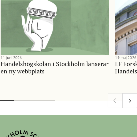
11 juni 2026
19 maj 2026
Handelshögskolan i Stockholm lanserar
LF Forsk
en ny webbplats
Handels