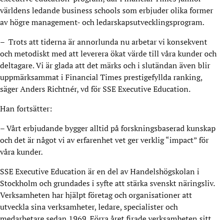
världens ledande business schools som erbjuder olika former
av högre management- och ledarskapsutvecklingsprogram.
–
Trots att tiderna är annorlunda nu arbetar vi konsekvent
och metodiskt med att leverera ökat värde till våra kunder och
deltagare. Vi är glada att det märks och i slutändan även blir
uppmärksammat i Financial Times prestigefyllda ranking,
säger Anders Richtnér, vd för SSE Executive Education.
Han fortsätter:
– Vårt erbjudande bygger alltid på forskningsbaserad kunskap
och det är något vi av erfarenhet vet ger verklig “impact” för
våra kunder.
SSE Executive Education är en del av Handelshögskolan i
Stockholm och grundades i syfte att stärka svenskt näringsliv.
Verksamheten har hjälpt företag och organisationer att
utveckla sina verksamheter, ledare, specialister och
medarbetare sedan 1969. Förra året firade verksamheten sitt