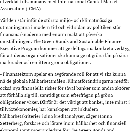
utvecklat tillsammans med International Capital Market
Association (ICMA).
Världen står inför de största miljö- och klimatmässiga
utmaningarna i modern tid och vid sidan av politiken står
finansmarknaderna med enorm makt att påverka
omställningen. The Green Bonds and Sustainable Finance
Executive Program kommer att ge deltagarna konkreta verktyg
för att deras organisationer ska kunna ge ut gröna lån på sina
marknader och emittera gröna obligationer.
- Finanssektorn spelar en avgörande roll för att vi ska kunna
nå de globala hållbarhetsmålen. Klimatförändringarna medför
också nya finansiella risker för såväl banker som andra aktörer
att förhålla sig till, samtidigt som efterfrågan på gröna
obligationer växer. Därför är det viktigt att banker, inte minst i
tillväxtekonomier, har kunskapen att inkludera
hållbarhetskriterier i sina kreditanalyser, säger Hanna
Setterberg, forskare och lärare inom hållbarhet och finansiell
ekonomi samt programledare för The Green Bonds and