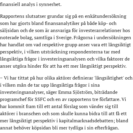
finansiell analys i synnerhet.
Rapportens slutsatser grundar sig på en enkätundersökning
som har gjorts bland finansanalytiker på både köp- och
säljsidan och de som är ansvariga för investerarrelationer hos
noterade bolag, samtliga i Sverige. Frågorna i undersökningen
har handlat om vad respektive grupp anser vara ett långsiktigt
perspektiv, i vilken utsträckning respondenterna tar med
långsiktiga frågor i investeringsanalysen och vilka faktorer de
anser utgöra hinder för att ha ett mer långsiktigt perspektiv.
− Vi har tittat på hur olika aktörer definierar 'långsiktighet' och
i vilken mån de tar upp långsiktiga frågor i sina
investeringsanalyser, säger Emma Sjöström, biträdande
programchef för SSFC och en av rapportens tre författare. Vi
har kommit fram till ett antal förslag som vänder sig till
aktörer i branschen och som skulle kunna bidra till att få ett
mer långsiktigt perspektiv i kapitalmarknadsdebatten; bland
annat behöver köpsidan bli mer tydliga i sin efterfrågan.