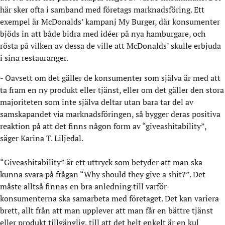
här sker ofta i samband med företags marknadsföring. Ett
exempel är McDonalds’ kampanj My Burger, där konsumenter
bjöds in att både bidra med idéer på nya hamburgare, och
rösta på vilken av dessa de ville att McDonalds’ skulle erbjuda
i sina restauranger.
- Oavsett om det gäller de konsumenter som själva är med att
ta fram en ny produkt eller tjänst, eller om det gäller den stora
majoriteten som inte själva deltar utan bara tar del av
samskapandet via marknadsföringen, så bygger deras positiva
reaktion på att det finns någon form av “giveashitability”,
säger Karina T. Liljedal.
“Giveashitability” är ett uttryck som betyder att man ska
kunna svara på frågan “Why should they give a shit?”. Det
måste alltså finnas en bra anledning till varför
konsumenterna ska samarbeta med företaget. Det kan variera
brett, allt från att man upplever att man får en bättre tjänst
eller produkt tillgänglig, till att det helt enkelt är en kul