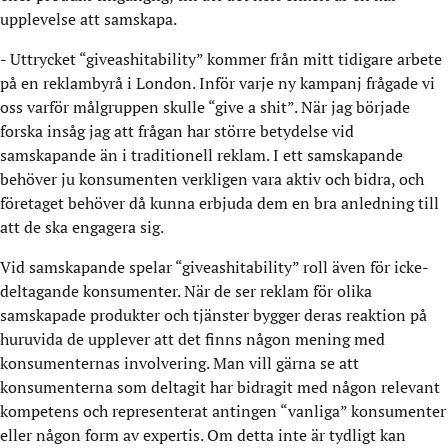
upplevelse att samskapa.
- Uttrycket “giveashitability” kommer från mitt tidigare arbete
på en reklambyrå i London. Inför varje ny kampanj frågade vi
oss varför målgruppen skulle “give a shit”. När jag började
forska insåg jag att frågan har större betydelse vid
samskapande än i traditionell reklam. I ett samskapande
behöver ju konsumenten verkligen vara aktiv och bidra, och
företaget behöver då kunna erbjuda dem en bra anledning till
att de ska engagera sig.
Vid samskapande spelar “giveashitability” roll även för icke-
deltagande konsumenter. När de ser reklam för olika
samskapade produkter och tjänster bygger deras reaktion på
huruvida de upplever att det finns någon mening med
konsumenternas involvering. Man vill gärna se att
konsumenterna som deltagit har bidragit med någon relevant
kompetens och representerat antingen “vanliga” konsumenter
eller någon form av expertis. Om detta inte är tydligt kan