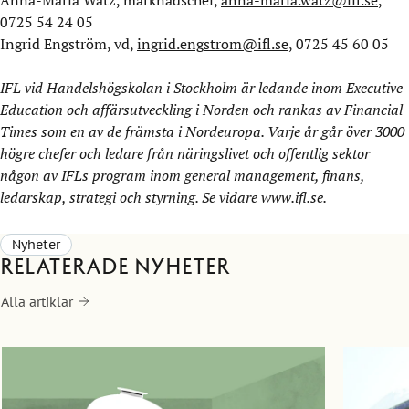
Anna-Maria Watz, marknadschef,
anna-maria.watz@ifl.se
,
0725 54 24 05
Ingrid Engström, vd,
ingrid.engstrom@ifl.se
, 0725 45 60 05
IFL vid Handelshögskolan i Stockholm är ledande inom Executive
Education och affärsutveckling i Norden och rankas av Financial
Times som en av de främsta i Nordeuropa. Varje år går över 3000
högre chefer och ledare från näringslivet och offentlig sektor
någon av IFLs program inom general management, finans,
ledarskap, strategi och styrning. Se vidare
www.ifl.se
.
Nyheter
Relaterade nyheter
Alla artiklar