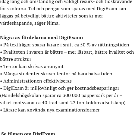
idag lång och omständlig och väldigt resurs- och tidskrävande
för skolorna. Tid och pengar som sparas med DigiExam kan
läggas på betydligt bättre aktiviteter som är mer
värdeskapande, säger Nima.
Några av fördelarna med DigiExam:
• På textfrågor sparar lärare i snitt ca 50 % av rättningstiden
• Kvaliteten i svaren är bättre – mer läsbart, bättre kvalitet och
bättre struktur
• Tentor kan skrivas anonymt
• Många studenter skriver tentor på bara halva tiden
• Administrationen effektiviseras
• DigiExam är miljövänligt och ger kostnadsbesparingar
(Handelshögskolan sparar ca 300 000 pappersark per år –
vilket motsvarar ca 40 träd samt 22 ton koldioxidsutsläpp)
• Lärare kan använda nya examinationsformer
Se filmen om DigiExam.