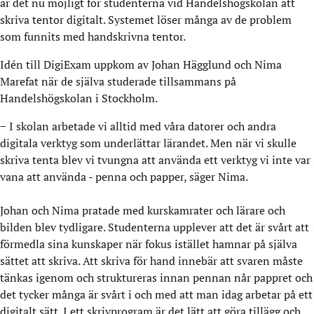
är det nu möjligt för studenterna vid Handelshögskolan att
skriva tentor digitalt. Systemet löser många av de problem
som funnits med handskrivna tentor.
Idén till DigiExam uppkom av Johan Hägglund och Nima
Marefat när de själva studerade tillsammans på
Handelshögskolan i Stockholm.
− I skolan arbetade vi alltid med våra datorer och andra
digitala verktyg som underlättar lärandet. Men när vi skulle
skriva tenta blev vi tvungna att använda ett verktyg vi inte var
vana att använda - penna och papper, säger Nima.
Johan och Nima pratade med kurskamrater och lärare och
bilden blev tydligare. Studenterna upplever att det är svårt att
förmedla sina kunskaper när fokus istället hamnar på själva
sättet att skriva. Att skriva för hand innebär att svaren måste
tänkas igenom och struktureras innan pennan når pappret och
det tycker många är svårt i och med att man idag arbetar på ett
digitalt sätt. I ett skrivprogram är det lätt att göra tillägg och