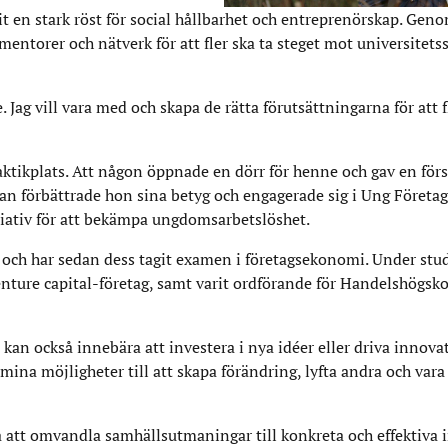
 en stark röst för social hållbarhet och entreprenörskap. Genom
torer och nätverk för att fler ska ta steget mot universitetss
 Jag vill vara med och skapa de rätta förutsättningarna för att 
aktikplats. Att någon öppnade en dörr för henne och gav en först
lan förbättrade hon sina betyg och engagerade sig i Ung Företa
itiativ för att bekämpa ungdomsarbetslöshet.
 och har sedan dess tagit examen i företagsekonomi. Under stu
venture capital-företag, samt varit ordförande för Handelshögsk
 kan också innebära att investera i nya idéer eller driva innov
mina möjligheter till att skapa förändring, lyfta andra och vara 
tt omvandla samhällsutmaningar till konkreta och effektiva in