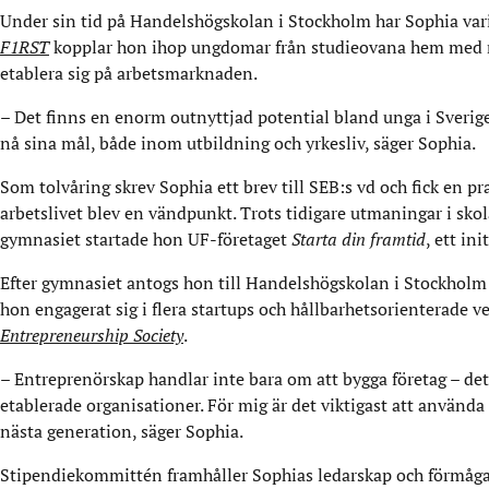
Under sin tid på Handelshögskolan i Stockholm har Sophia varit
F1RST
kopplar hon ihop ungdomar från studieovana hem med men
etablera sig på arbetsmarknaden.
– Det finns en enorm outnyttjad potential bland unga i Sverige.
nå sina mål, både inom utbildning och yrkesliv, säger Sophia.
Som tolvåring skrev Sophia ett brev till SEB:s vd och fick en pr
arbetslivet blev en vändpunkt. Trots tidigare utmaningar i sko
gymnasiet startade hon UF-företaget
Starta din framtid
, ett in
Efter gymnasiet antogs hon till Handelshögskolan i Stockholm
hon engagerat sig i flera startups och hållbarhetsorienterade 
Entrepreneurship Society
.
– Entreprenörskap handlar inte bara om att bygga företag – det
etablerade organisationer. För mig är det viktigast att använda 
nästa generation, säger Sophia.
Stipendiekommittén framhåller Sophias ledarskap och förmåga a