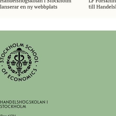
Handelshögskolan i Stockholm
LF Forsknin
lanserar en ny webbplats
till Handel
Handelshögskolan i
Stockholm