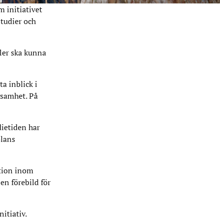
 initiativet
tudier och
fler ska kunna
a inblick i
gsamhet. På
dietiden har
olans
ation inom
en förebild för
itiativ.