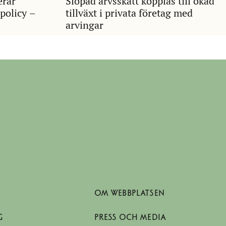
erar
Slopad arvsskatt kopplas till ökad
policy –
tillväxt i privata företag med
arvingar
OM WEBBPLATSEN
G
PRESS OCH MEDIA