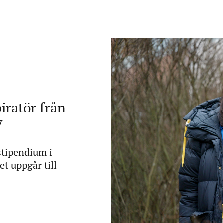
iratör från
y
stipendium i
t uppgår till