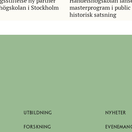
gsstiftelse ny partner
Handelshögskolan lans
shögskolan i Stockholm
masterprogram i public 
historisk satsning
UTBILDNING
NYHETER
FORSKNING
EVENEMAN