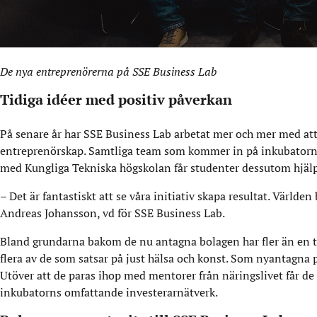
De nya entreprenörerna på SSE Business Lab
Tidiga idéer med positiv påverkan
På senare år har SSE Business Lab arbetat mer och mer med att h
entreprenörskap. Samtliga team som kommer in på inkubatorn co
med Kungliga Tekniska högskolan får studenter dessutom hjälp m
– Det är fantastiskt att se våra initiativ skapa resultat. Värld
Andreas Johansson, vd för SSE Business Lab.
Bland grundarna bakom de nu antagna bolagen har fler än en tr
flera av de som satsar på just hälsa och konst. Som nyantagna 
Utöver att de paras ihop med mentorer från näringslivet får de
inkubatorns omfattande investerarnätverk.