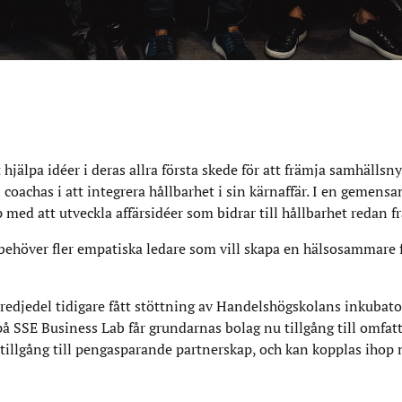
jälpa idéer i deras allra första skede för att främja samhällsny
achas i att integrera hållbarhet i sin kärnaffär. I en gemens
ed att utveckla affärsidéer som bidrar till hållbarhet redan fr
en behöver fler empatiska ledare som vill skapa en hälsosammare 
edjedel tidigare fått stöttning av Handelshögskolans inkubato
på SSE Business Lab får grundarnas bolag nu tillgång till omfat
 tillgång till pengasparande partnerskap, och kan kopplas ihop