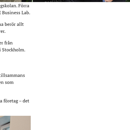
ögskolan. Förra
E Business Lab.
a berör allt
er.
er från
i Stockholm.
 tillsammans
gen som
a företag – det