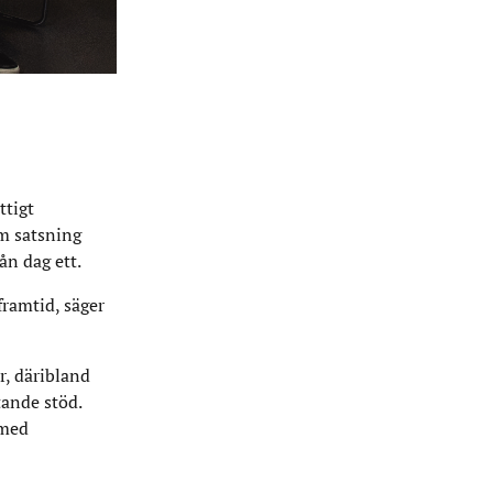
ttigt
am satsning
ån dag ett.
framtid, säger
r, däribland
tande stöd.
 med