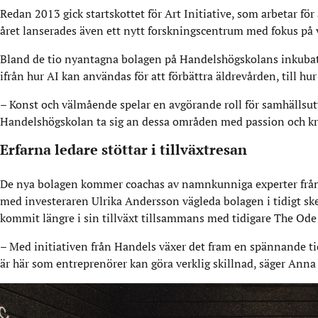
Redan 2013 gick startskottet för Art Initiative, som arbetar fö
året lanserades även ett nytt forskningscentrum med fokus på v
Bland de tio nyantagna bolagen på Handelshögskolans inkubator
ifrån hur AI kan användas för att förbättra äldrevården, till hu
– Konst och välmående spelar en avgörande roll för samhällsutv
Handelshögskolan ta sig an dessa områden med passion och krea
Erfarna ledare stöttar i tillväxtresan
De nya bolagen kommer coachas av namnkunniga experter frå
med investeraren Ulrika Andersson vägleda bolagen i tidigt 
kommit längre i sin tillväxt tillsammans med tidigare The Od
– Med initiativen från Handels växer det fram en spännande tid
är här som entreprenörer kan göra verklig skillnad, säger Anna