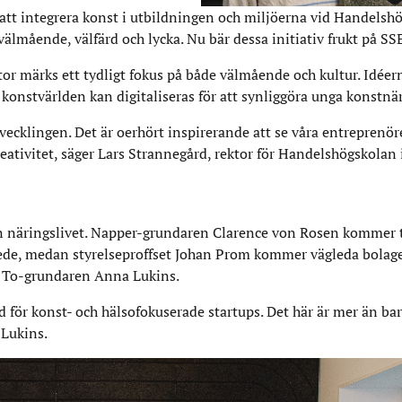
r att integrera konst i utbildningen och miljöerna vid Handelsh
älmående, välfärd och lycka. Nu bär dessa initiativ frukt på SS
 märks ett tydligt fokus på både välmående och kultur. Idéern
r konstvärlden kan digitaliseras för att synliggöra unga konstnär
ecklingen. Det är oerhört inspirerande att se våra entreprenör
tivitet, säger Lars Strannegård, rektor för Handelshögskolan 
n näringslivet. Napper-grundaren Clarence von Rosen kommer
skede, medan styrelseproffset Johan Prom kommer vägleda bola
e To-grundaren Anna Lukins.
 för konst- och hälsofokuserade startups. Det här är mer än bar
 Lukins.