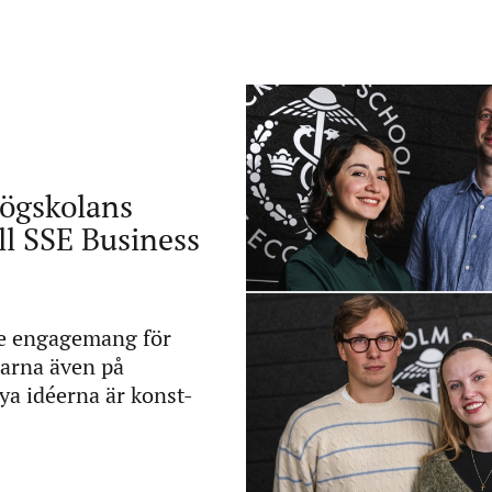
högskolans
ll SSE Business
de engagemang för
arna även på
nya idéerna är konst-