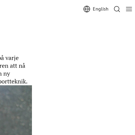
English
på varje
aren att nå
n ny
portteknik.