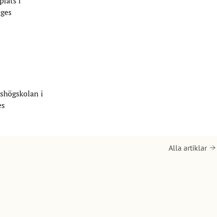
plats i
iges
lshögskolan i
es
Alla artiklar