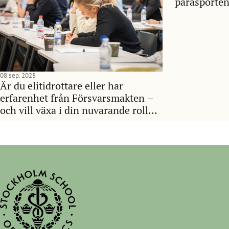
parasporten
08 sep. 2025
Är du elitidrottare eller har
erfarenhet från Försvarsmakten –
och vill växa i din nuvarande roll
eller ta nya kliv?