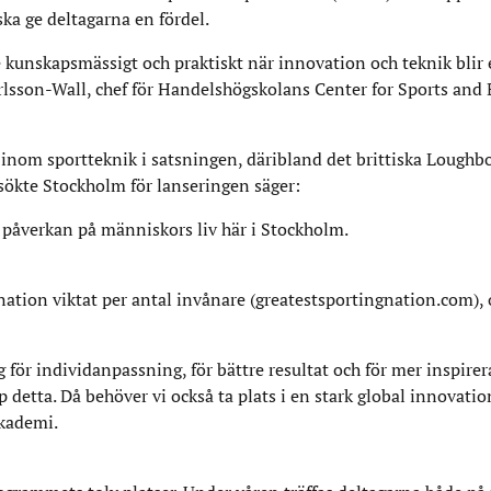
ka ge deltagarna en fördel.
 kunskapsmässigt och praktiskt när innovation och teknik blir 
rlsson-Wall, chef för Handelshögskolans Center for Sports and 
t inom sportteknik i satsningen, däribland det brittiska Lough
sökte Stockholm för lanseringen säger:
v påverkan på människors liv här i Stockholm.
snation viktat per antal invånare (greatestsportingnation.com), 
 för individanpassning, för bättre resultat och för mer inspire
 detta. Då behöver vi också ta plats i en stark global innovatio
Akademi.