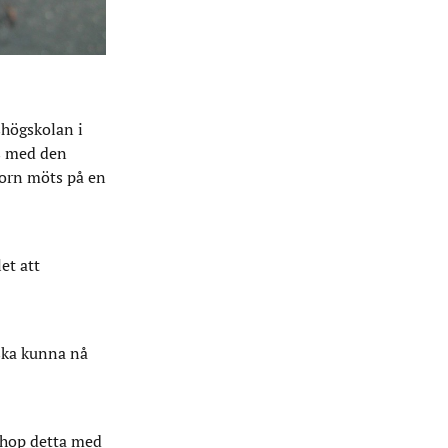
shögskolan i
s med den
torn möts på en
et att
 ska kunna nå
ihop detta med