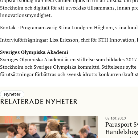
Uppstartsbolag från hela världen bjuds in till att ansöka om pr
Stockholm och digitalt för att utvecklas tillsammans, innan p
innovationsmyndighet.
Kontakt: Programansvarig Stina Lundgren Högbom, stina.lu
Intervjuförfrågningar: Lisa Ericsson, chef för KTH Innovation,
Sveriges Olympiska Akademi
Sveriges Olympiska Akademi är en stiftelse som bildades 2017
Stockholm och Sveriges Olympiska kommitté. Stiftelsens syfte är 
förutsättningar förbättras och svensk idrotts konkurrenskraft s
Nyheter
Relaterade nyheter
02 apr. 2019
Parasport S
Handelshög