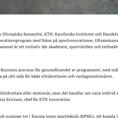
es Olympiska Kommitté, KTH, Karolinska Institutet och Handel
elerationsprogram med fokus på sportinnovationer, tillsamman
ammet är ett initiativ där akademin, sportvärlden och techsek
 Business ansvarar för genomförandet av programmet, med mål
a på rätt sida för både elitidrottaren och vardagsmotionären.
 elitidrottare eller motionär, utan det handlar om varje individ
 Lisa Ericsson, chef för KTH Innovation.
 och nummer tre i Europa inom sportteknik (KPMG). Att koppla 