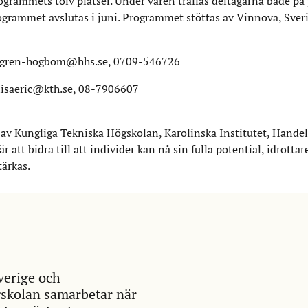
ogrammets tolv platser. Under våren träffas deltagarna både på 
rogrammet avslutas i juni. Programmet stöttas av Vinnova, Sver
ndgren-hogbom@hhs.se, 0709-546726
 lisaeric@kth.se, 08-7906607
 av Kungliga Tekniska Högskolan, Karolinska Institutet, Hande
att bidra till att individer kan nå sin fulla potential, idrottar
tärkas.
verige och
skolan samarbetar när