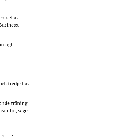
en del av
Business.
borough
och tredje bäst
rande träning
nsmiljö, säger