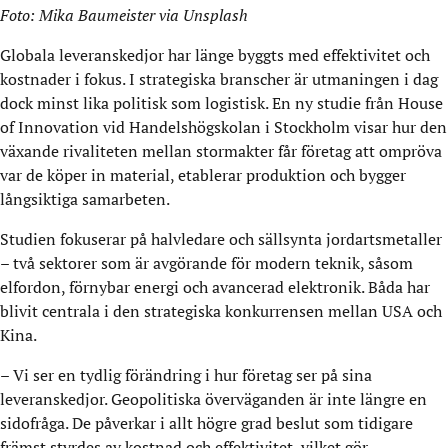
Foto: Mika Baumeister via Unsplash
Globala leveranskedjor har länge byggts med effektivitet och
kostnader i fokus. I strategiska branscher är utmaningen i dag
dock minst lika politisk som logistisk. En ny studie från House
of Innovation vid Handelshögskolan i Stockholm visar hur den
växande rivaliteten mellan stormakter får företag att ompröva
var de köper in material, etablerar produktion och bygger
långsiktiga samarbeten.
Studien fokuserar på halvledare och sällsynta jordartsmetaller
– två sektorer som är avgörande för modern teknik, såsom
elfordon, förnybar energi och avancerad elektronik. Båda har
blivit centrala i den strategiska konkurrensen mellan USA och
Kina.
– Vi ser en tydlig förändring i hur företag ser på sina
leveranskedjor. Geopolitiska överväganden är inte längre en
sidofråga. De påverkar i allt högre grad beslut som tidigare
främst styrdes av kostnad och effektivitet, vilket gör