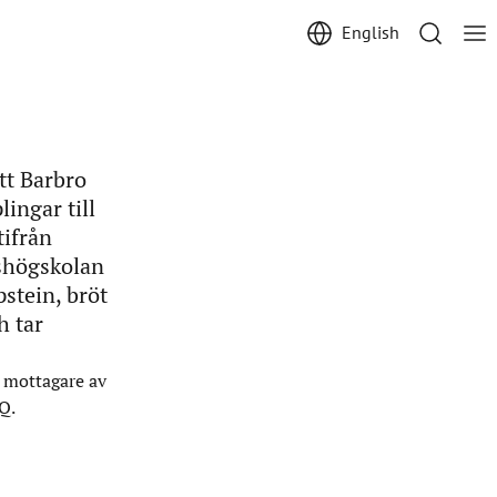
English
tt Barbro
ingar till
tifrån
lshögskolan
stein, bröt
h tar
 mottagare av
Q.