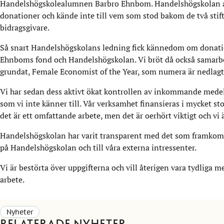
Handelshögskolealumnen Barbro Ehnbom. Handelshögskolan a
donationer och kände inte till vem som stod bakom de två stifte
bidragsgivare.
Så snart Handelshögskolans ledning fick kännedom om donati
Ehnboms fond och Handelshögskolan. Vi bröt då också samarbe
grundat, Female Economist of the Year, som numera är nedlagt
Vi har sedan dess aktivt ökat kontrollen av inkommande medel. 
som vi inte känner till. Vår verksamhet finansieras i mycket sto
det är ett omfattande arbete, men det är oerhört viktigt och vi ä
Handelshögskolan har varit transparent med det som framkom ef
på Handelshögskolan och till våra externa intressenter.
Vi är bestörta över uppgifterna och vill återigen vara tydliga m
arbete.
Nyheter