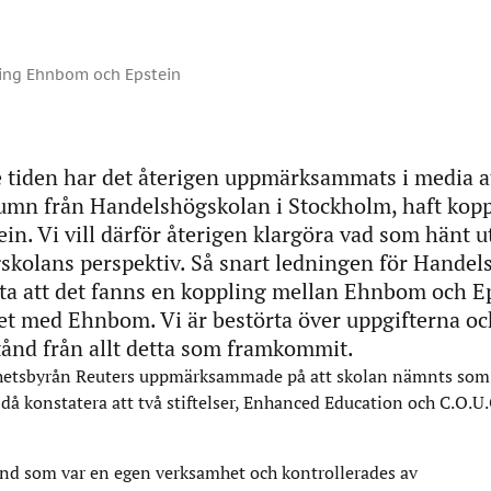
ring Ehnbom och Epstein
 tiden har det återigen uppmärksammats i media a
mn från Handelshögskolan i Stockholm, haft koppl
ein. Vi vill därför återigen klargöra vad som hänt u
kolans perspektiv. Så snart ledningen för Hande
eta att det fanns en koppling mellan Ehnbom och Ep
et med Ehnbom. Vi är bestörta över uppgifterna oc
stånd från allt detta som framkommit.
yhetsbyrån Reuters uppmärksammade på att skolan nämnts som
 då konstatera att två stiftelser, Enhanced Education och C.O.U.
fond som var en egen verksamhet och kontrollerades av