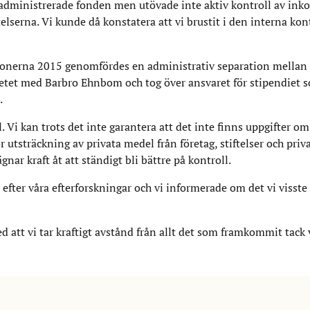
dministrerade fonden men utövade inte aktiv kontroll av i
lserna. Vi kunde då konstatera att vi brustit i den interna kon
onerna 2015 genomfördes en administrativ separation mellan
tet med Barbro Ehnbom och tog över ansvaret för stipendiet 
.
Vi kan trots det inte garantera att det inte finns uppgifter o
r utsträckning av privata medel från företag, stiftelser och priv
gnar kraft åt att ständigt bli bättre på kontroll.
ter våra efterforskningar och vi informerade om det vi visste
ed att vi tar kraftigt avstånd från allt det som framkommit tack