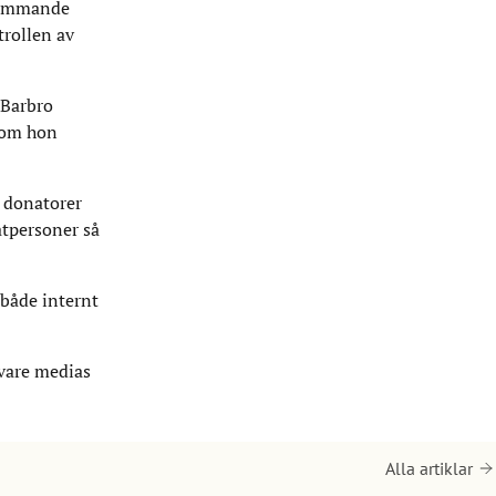
nkommande
trollen av
 Barbro
som hon
m donatorer
atpersoner så
 både internt
 vare medias
Alla artiklar