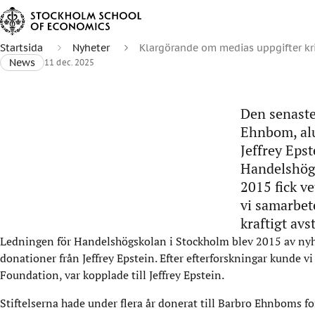
Startsida
Nyheter
Klargörande om medias uppgifter k
News
11 dec. 2025
Den senaste
Ehnbom, alu
Jeffrey Epst
Handelshögs
2015 fick v
vi samarbet
kraftigt av
Ledningen för Handelshögskolan i Stockholm blev 2015 av n
donationer från Jeffrey Epstein. Efter efterforskningar kunde vi
Foundation, var kopplade till Jeffrey Epstein.
Stiftelserna hade under flera år donerat till Barbro Ehnboms 