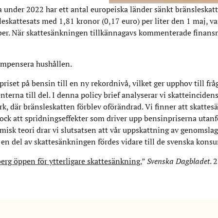
under 2022 har ett antal europeiska länder sänkt bränsleskatte
leskattesats med 1,81 kronor (0,17 euro) per liter den 1 maj, v
tember. När skattesänkningen tillkännagavs kommenterade finans
 kompensera hushållen.
set på bensin till en ny rekordnivå, vilket ger upphov till fr
rna till del. I denna policy brief analyserar vi skatteincide
k, där bränsleskatten förblev oförändrad. Vi finner att skatte
dock att spridningseffekter som driver upp bensinpriserna utanf
isk teori drar vi slutsatsen att vår uppskattning av genomslag
t en del av skattesänkningen fördes vidare till de svenska kon
rg öppen för ytterligare skattesänkning.
”
Svenska Dagbladet
. 