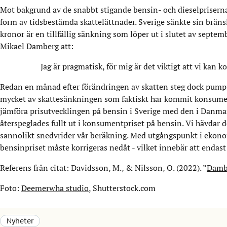
Mot bakgrund av de snabbt stigande bensin- och dieselpriserna 
form av tidsbestämda skattelättnader. Sverige sänkte sin bräns
kronor är en tillfällig sänkning som löper ut i slutet av sep
Mikael Damberg att:
Jag är pragmatisk, för mig är det viktigt att vi kan
Redan en månad efter förändringen av skatten steg dock pumppri
mycket av skattesänkningen som faktiskt har kommit konsumente
jämföra prisutvecklingen på bensin i Sverige med den i Danmar
återspeglades fullt ut i konsumentpriset på bensin. Vi hävdar 
sannolikt snedvrider vår beräkning. Med utgångspunkt i ekonom
bensinpriset måste korrigeras nedåt - vilket innebär att endas
Referens från citat: Davidsson, M., & Nilsson, O. (2022). ”
Dambe
Foto:
Deemerwha studio
, Shutterstock.com
Nyheter