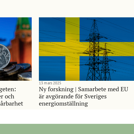
13 mars 2025
geten:
Ny forskning | Samarbete med EU
er och
är avgörande för Sveriges
årbarhet
energiomställning