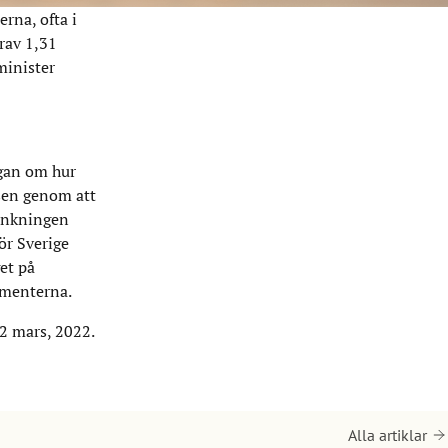
rna, ofta i
arav 1,31
minister
ågan om hur
nsen genom att
sänkningen
ör Sverige
et på
sumenterna.
22 mars, 2022.
Alla artiklar