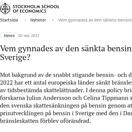
Startsida
Nyheter
Vem gynnades av den sänkta bensins
News
02 sep. 2022
Vem gynnades av den sänkta bensins
Sverige?
Mot bakgrund av de snabbt stigande bensin- och d
2022 har ett antal europeiska länder sänkt bränsles
av tidsbestämda skattelättnader. I denna policy br
forskarna Julius Andersson och Celina Tippmann s
den svenska skattesänkningen på bensin genom at
prisutvecklingen på bensin i Sverige med den i Da
bränsleskatten förblev oförändrad.