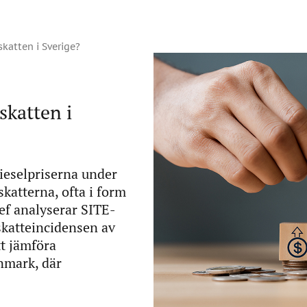
katten i Sverige?
katten i
ieselpriserna under
katterna, ofta i form
ief analyserar SITE-
katteincidensen av
t jämföra
nmark, där