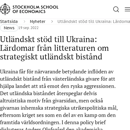
Startsida
Nyheter
Utländskt stöd till Ukraina: Lärdoma
News
19 sep. 2022
Utländskt stöd till Ukraina:
Lärdomar från litteraturen om
strategiskt utländskt bistånd
Ukraina får för närvarande betydande inflöden av
utländskt bistånd från västerländska givare för att
hjälpa landet att stå emot den ryska aggressionen.
Det utländska biståndet återspeglar delvis
altruistiska motiv från givarsidan, men också
givarnas inhemska strategiska utrikespolitiska mål,
eftersom kriget ses som en del av en kamp om den
framtida världsordningen. I denna policy brief
diskuterar Anders Olofsgård den akademiska