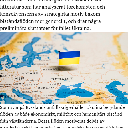
litteratur som har analyserat förekomsten och
konsekvenserna av strategiska motiv bakom
biståndsflöden mer generellt, och drar några
preliminära slutsatser för fallet Ukraina.
Som svar på Rysslands anfallskrig erhåller Ukraina betydande
flöden av både ekonomiskt, militärt och humanitärt bistånd
från västländerna. Dessa flöden motiveras delvis av
altruistiska skäl, men också av strategiska intressen då kriget