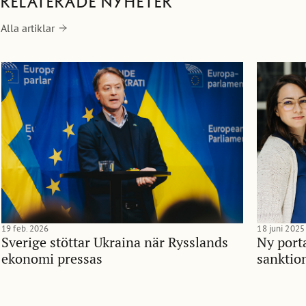
Relaterade nyheter
Alla artiklar
19 feb. 2026
18 juni 2025
Sverige stöttar Ukraina när Rysslands
Ny porta
ekonomi pressas
sanktio