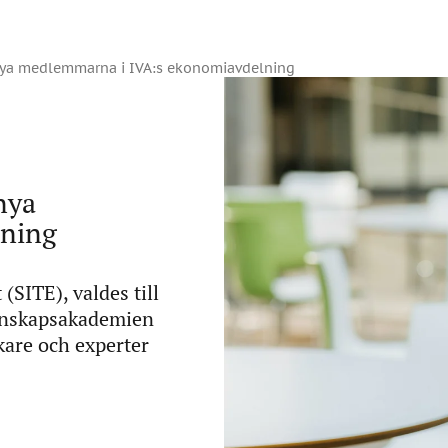
e nya medlemmarna i IVA:s ekonomiavdelning
nya
lning
(SITE), valdes till
enskapsakademien
are och experter