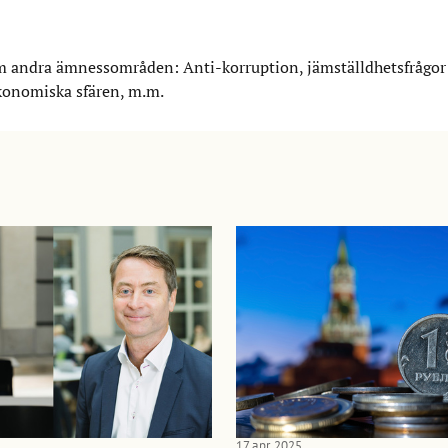
inom andra ämnessområden: Anti-korruption, jämställdhetsfrågo
konomiska sfären, m.m.
17 apr. 2025