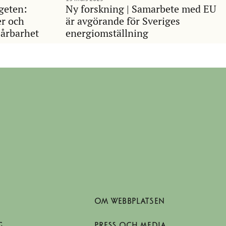
geten:
Ny forskning | Samarbete med EU
er och
är avgörande för Sveriges
årbarhet
energiomställning
OM WEBBPLATSEN
G
PRESS OCH MEDIA