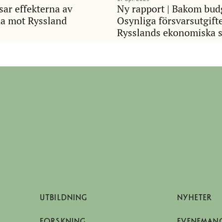
sar effekterna av
Ny rapport | Bakom bud
na mot Ryssland
Osynliga försvarsutgift
Rysslands ekonomiska s
UTBILDNING
NYHETER
FORSKNING
EVENEMAN