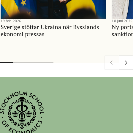
19 feb. 2026
18 juni 2025
Sverige stöttar Ukraina när Rysslands
Ny porta
ekonomi pressas
sanktio