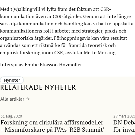
Med t(w)alking vill vi lyfta fram det faktum att CSR-
kommunikation även är CSR-åtgärder. Genom att inte längre
särskilja kommunikation och handling kan vi bättre uppskatta
kommunikationens roll i arbetet med strategier, praxis och
organisatoriska åtgärder. Förhoppningsvis kan våra resultat
användas som ett riktmärke för framtida teoretisk och
empirisk forskning inom CSR, avslutar Mette Morsing.
Intervju av Emilie Eliasson Hovmöller
Nyheter
Relaterade nyheter
Alla artiklar
31 aug. 2020
27 mars 202
Forskning om cirkulära affärsmodeller
DN Deba
- Misumforskare på IVAs 'R2B Summit'
för inv