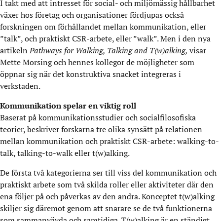
I takt med att intresset för social- och miljömässig hållbarhet
växer hos företag och organisationer fördjupas också
forskningen om förhållandet mellan kommunikation, eller
”talk”, och praktiskt CSR-arbete, eller ”walk”. Men i den nya
artikeln
Pathways for Walking, Talking and T(w)alking,
visar
Mette Morsing och hennes kollegor de möjligheter som
öppnar sig när det konstruktiva snacket integreras i
verkstaden.
Kommunikation spelar en viktig roll
Baserat på kommunikationsstudier och socialfilosofiska
teorier, beskriver forskarna tre olika synsätt på relationen
mellan kommunikation och praktiskt CSR-arbete: walking-to-
talk, talking-to-walk eller t(w)alking.
De första två kategorierna ser till viss del kommunikation och
praktiskt arbete som två skilda roller eller aktiviteter där den
ena följer på och påverkas av den andra. Konceptet t(w)alking
skiljer sig däremot genom att snarare se de två funktionerna
som sammanvävda och samtidiga. T(w)alking är en ständigt