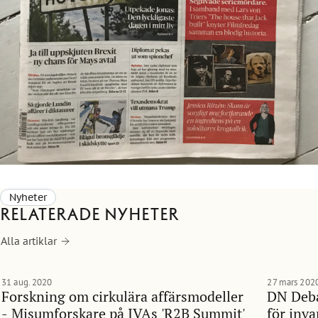
Nyheter
Relaterade nyheter
Alla artiklar
31 aug. 2020
27 mars 202
Forskning om cirkulära affärsmodeller
DN Deba
- Misumforskare på IVAs 'R2B Summit'
för inv