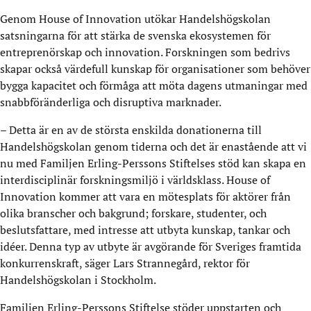
Genom House of Innovation utökar Handelshögskolan
satsningarna för att stärka de svenska ekosystemen för
entreprenörskap och innovation. Forskningen som bedrivs
skapar också värdefull kunskap för organisationer som behöver
bygga kapacitet och förmåga att möta dagens utmaningar med
snabbföränderliga och disruptiva marknader.
– Detta är en av de största enskilda donationerna till
Handelshögskolan genom tiderna och det är enastående att vi
nu med Familjen Erling-Perssons Stiftelses stöd kan skapa en
interdisciplinär forskningsmiljö i världsklass. House of
Innovation kommer att vara en mötesplats för aktörer från
olika branscher och bakgrund; forskare, studenter, och
beslutsfattare, med intresse att utbyta kunskap, tankar och
idéer. Denna typ av utbyte är avgörande för Sveriges framtida
konkurrenskraft, säger Lars Strannegård, rektor för
Handelshögskolan i Stockholm.
Familjen Erling-Perssons Stiftelse stöder uppstarten och