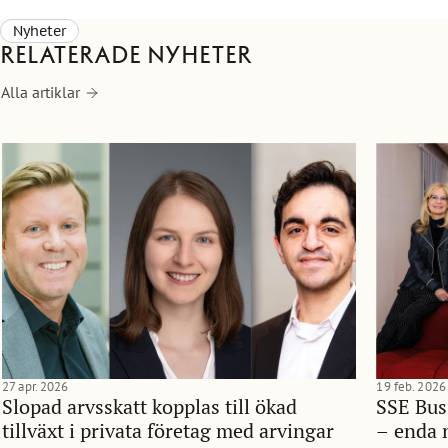
Nyheter
Relaterade nyheter
Alla artiklar
27 apr. 2026
19 feb. 2026
Slopad arvsskatt kopplas till ökad
SSE Bus
tillväxt i privata företag med arvingar