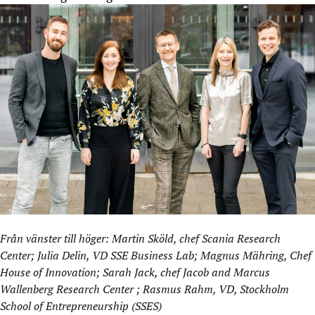
Från vänster till höger: Martin Sköld, chef Scania Research
Center; Julia Delin, VD SSE Business Lab; Magnus Mähring, Chef
House of Innovation; Sarah Jack, chef Jacob and Marcus
Wallenberg Research Center ; Rasmus Rahm, VD, Stockholm
School of Entrepreneurship (SSES)